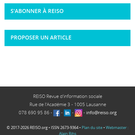
S'ABONNER À REISO
PROPOSER UN ARTICLE
REISO Revue d'information sociale
Rue de l'Académie 3
-
1005
Lausanne
078 690 95 86
-
-
-
-
info@reiso.org
© 2017-2026 REISO.org • ISSN 2673-9364 •
Plan du site
•
Webmaster :
Alain Rihs