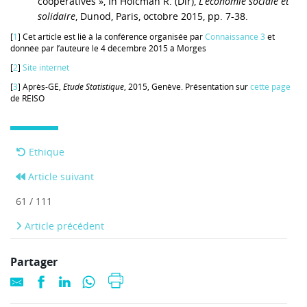
coopératives », In Holcman R. (Dir),
L’économie sociale et
solidaire
, Dunod, Paris, octobre 2015, pp. 7-38.
[
1
] Cet article est lié à la conférence organisée par
Connaissance 3
et
donnée par l’auteure le 4 décembre 2015 à Morges
[
2
]
Site internet
[
3
] Après-GE,
Etude Statistique
, 2015, Genève. Présentation sur
cette page
de REISO
Ethique
Article suivant
61 / 111
Article précédent
Partager