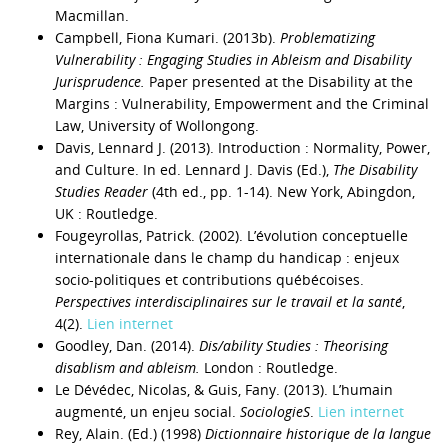
Macmillan.
Campbell, Fiona Kumari. (2013b).
Problematizing
Vulnerability : Engaging Studies in Ableism and Disability
Jurisprudence.
Paper presented at the Disability at the
Margins : Vulnerability, Empowerment and the Criminal
Law, University of Wollongong.
Davis, Lennard J. (2013). Introduction : Normality, Power,
and Culture. In ed. Lennard J. Davis (Ed.),
The Disability
Studies Reader
(4th ed., pp. 1-14). New York, Abingdon,
UK : Routledge.
Fougeyrollas, Patrick. (2002). L’évolution conceptuelle
internationale dans le champ du handicap : enjeux
socio-politiques et contributions québécoises.
Perspectives interdisciplinaires sur le travail et la santé
,
4(2).
Lien internet
Goodley, Dan. (2014).
Dis/ability Studies : Theorising
disablism and ableism.
London : Routledge.
Le Dévédec, Nicolas, & Guis, Fany. (2013). L’humain
augmenté, un enjeu social.
SociologieS
.
Lien internet
Rey, Alain. (Ed.) (1998)
Dictionnaire historique de la langue