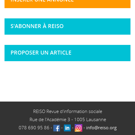
S'ABONNER À REISO
PROPOSER UN ARTICLE
REISO Revue d'information sociale
Rue de l'Académie 3
-
1005
Lausanne
078 690 95 86
-
-
-
-
info@reiso.org