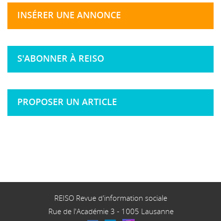
INSÉRER UNE ANNONCE
S'ABONNER À REISO
PROPOSER UN ARTICLE
REISO Revue d'information sociale
Rue de l'Académie 3
-
1005
Lausanne