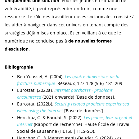
uniquement une solution
. Pour les jeunes en situation de
vulnérabilité, il peut représenter un frein, comme une
ressource. Le rôle des travailleur·euses sociaux·ales consiste à
les aider à naviguer dans cet univers en tenant compte des
stratégies déjà mises en place. Et en veillant à ce que le
numérique ne conduise pas à
de nouvelles formes
d’exclusion
.
Bibliographie
Ben Youssef, A. (2004).
Les quatre dimensions de la
fracture numérique.
Réseaux, 127-128 (5-6), 181‑209.
Eurostat. (2022a).
Internet purchases - problems
encountered
(2021 onwards) [Base de données].
Eurostat. (2022b).
Security related problems experienced
when using the internet
[Base de données].
Henchoz, C. & Baudat, S. (2022).
Les jeunes, leur argent et
Internet
(Rapport de recherche). Haute École de Travail
Social de Lausanne (HETSL | HES-SO).
Henchoz, C., & Mantzouranis-Baudat, S. (2024).
Les