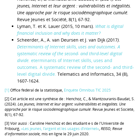
jeunes, Internet et leur argent : vulnérabilités et inégalités.
Une approche par le risque sociodémographique cumulé.
Revue Jeunes et Société, 8(1), 67-92.
Lyman, T. et K. Lauer (2015, 10 mars).
What is digital
financial inclusion and why does it matter?
Scheerder, A., A. van Deursen et J. van Dijk (2017
).
Determinants of Internet skills, uses and outcomes. A
systematic review of the second- and third-level digital
divide.
eterminants of Internet skills, uses and
outcomes. A systematic review of the second- and third-
level digital divide.
Telematics and Informatics, 34 (8),
1607-1624.
[1]
Office fédéral de la statistique,
Enquête Omnibus TIC 2025
[2]
Cet article est une synthèse de : Henchoz, C., & Mantzouranis-Baudat, S.
(2024).
Les jeunes, Internet et leur argent: vulnérabilités et inégalités. Une
approche par le risque sociodémographique cumulé
. Revue Jeunes et Société,
8(1), 67-92.
[3]
Voir aussi : Caroline Henchoz et des étudiant·e·s de l'Université de
Fribourg,
«Les jeunes, l’argent et les usages d’internet»
,
REISO, Revue
d'information sociale,
mis en ligne le 29 juin 2020.