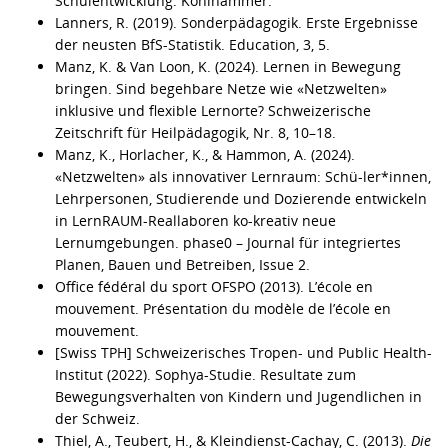
Schulentwicklung. Kohlhammer.
Lanners, R. (2019). Sonderpädagogik. Erste Ergebnisse
der neusten BfS-Statistik. Education, 3, 5.
Manz, K. & Van Loon, K. (2024). Lernen in Bewegung
bringen. Sind begehbare Netze wie «Netzwelten»
inklusive und flexible Lernorte? Schweizerische
Zeitschrift für Heilpädagogik, Nr. 8, 10–18.
Manz, K., Horlacher, K., & Hammon, A. (2024).
«Netzwelten» als innovativer Lernraum: Schü-ler*innen,
Lehrpersonen, Studierende und Dozierende entwickeln
in LernRAUM-Reallaboren ko-kreativ neue
Lernumgebungen. phase0 – Journal für integriertes
Planen, Bauen und Betreiben, Issue 2.
Office fédéral du sport OFSPO (2013). L’école en
mouvement. Présentation du modèle de l’école en
mouvement.
[Swiss TPH] Schweizerisches Tropen- und Public Health-
Institut (2022). Sophya-Studie. Resultate zum
Bewegungsverhalten von Kindern und Jugendlichen in
der Schweiz.
Thiel, A., Teubert, H., & Kleindienst-Cachay, C. (2013).
Die