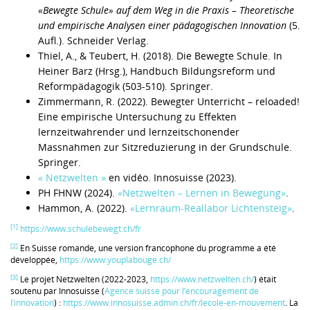
«Bewegte Schule» auf dem Weg in die Praxis – Theoretische
und empirische Analysen einer pädagogischen Innovation
(5.
Aufl.). Schneider Verlag.
Thiel, A., & Teubert, H. (2018). Die Bewegte Schule. In
Heiner Barz (Hrsg.), Handbuch Bildungsreform und
Reformpädagogik (503-510). Springer.
Zimmermann, R. (2022). Bewegter Unterricht – reloaded!
Eine empirische Untersuchung zu Effekten
lernzeitwahrender und lernzeitschonender
Massnahmen zur Sitzreduzierung in der Grundschule.
Springer.
« Netzwelten »
en vidéo. Innosuisse (2023).
PH FHNW (2024).
«Netzwelten – Lernen in Bewegung»
.
Hammon, A. (2022).
«Lernraum-Reallabor Lichtensteig»
.
[1]
https://www.schulebewegt.ch/fr
[2]
En Suisse romande, une version francophone du programme a été
développée,
https://www.youplabouge.ch/
[3]
Le projet Netzwelten (2022-2023,
https://www.netzwelten.ch/
) était
soutenu par Innosuisse (
Agence suisse pour l’encouragement de
l’innovation
) :
https://www.innosuisse.admin.ch/fr/lecole-en-mouvement
. La