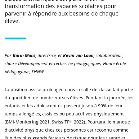
transformation des espaces scolaires pour
parvenir à répondre aux besoins de chaque
élève.
Par
Karin Manz
,
directrice, et
Kevin van Loon
, c
ollaborateur,
chaire Développement et recherche pédagogiques,
Haute école
pédagogique, FHNW
La position assise prolongée dans la salle de classe fait partie
du quotidien de nombreux·ses élèves. Pendant la journée, les
enfants et les adolescent·es passent jusqu'à 90% de leur
temps allongé·es, assis·es ou peu actif·ves physiquement
(BMI-Monitoring 2021, Swiss TPH 2022). Pourtant, le manque
d'activité physique chez ces personnes est reconnu comme
l'un des plus grands facteurs de risque pour leur santé et