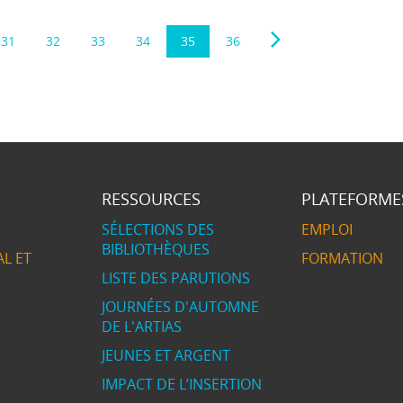
31
32
33
34
35
36
RESSOURCES
PLATEFORME
SÉLECTIONS DES
EMPLOI
BIBLIOTHÈQUES
L ET
FORMATION
LISTE DES PARUTIONS
JOURNÉES D'AUTOMNE
DE L'ARTIAS
JEUNES ET ARGENT
IMPACT DE L’INSERTION