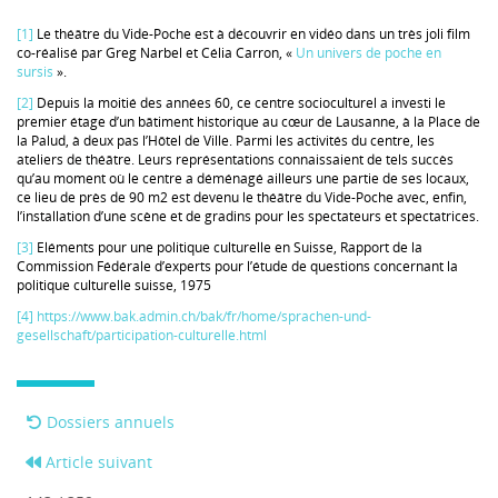
[1]
Le théâtre du Vide-Poche est à découvrir en vidéo dans un très joli film
co-réalisé par Greg Narbel et Célia Carron, «
Un univers de poche en
sursis
».
[2]
Depuis la moitié des années 60, ce centre socioculturel a investi le
premier étage d’un bâtiment historique au cœur de Lausanne, à la Place de
la Palud, à deux pas l’Hôtel de Ville. Parmi les activités du centre, les
ateliers de théâtre. Leurs représentations connaissaient de tels succès
qu’au moment où le centre a déménagé ailleurs une partie de ses locaux,
ce lieu de près de 90 m2 est devenu le théâtre du Vide-Poche avec, enfin,
l’installation d’une scène et de gradins pour les spectateurs et spectatrices.
[3]
Eléments pour une politique culturelle en Suisse, Rapport de la
Commission Fédérale d’experts pour l’étude de questions concernant la
politique culturelle suisse, 1975
[4]
https://www.bak.admin.ch/bak/fr/home/sprachen-und-
gesellschaft/participation-culturelle.html
Dossiers annuels
Article suivant