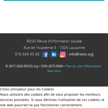
REISO Revue d'information sociale
Rue de l'Académie 3
-
1005
Lausanne
078 690 95 86
-
-
-
-
info@reiso.org
© 2017-2026 REISO.org • ISSN 2673-9364 •
Plan du site
•
Webmaster :
Alain Rihs
Choix utilisateur pour les Cookies
Nous utilisons des cookies afin de vous proposer les meilleurs
services possibles. Si vous déclinez l'utilisation de ces cookies, le
site web pourrait ne pas fonctionner correctement.