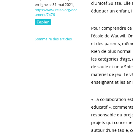
d’Unicef Suisse. Elle
en ligne le 31 mai 2021,
https://www.reiso.org/doc
éduquer un enfant, il 
ument/7476
Copier
Pour comprendre ce qu
l’école de Wauwil. O
Sommaire des articles
et des parents, même
Rien de plus normal :
les catégories d’âge
de saule et un « Spi
matériel de jeu. Le v
enseignant et les an
« La collaboration e
éducatif », commente
responsable du projet
projets qui concernen
autour d’une table, 