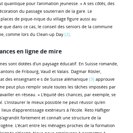
ut quantique pour l’animation jeunesse. » A ses côtés, des
écoration du passage souterrain de la gare. Le
aces de pique-nique du village figure aussi au
 que dans ce cas, le conseil des seniors de la commune
rtie, comme lors du Clean-up Day
[2]
.
ances en ligne de mire
nes sont dotées d’un paysage éducatif. En Suisse romande,
 cantons de Fribourg, Vaud et Valais. Dagmar Rösler,
cat des enseignant·e·s de Suisse alémanique
[3]
approuve
e ne peut plus remplir seule toutes les tâches imposées par
travailler en réseau. » L’équité des chances, par exemple, se
l. L’instaurer le mieux possible ne peut réussir qu’en
lieux d’apprentissage extérieurs à l’école. Reto Häfliger
s’agrandit fortement et connaît une structure de la
rogène. L’écart entre les ménages proches de la formation