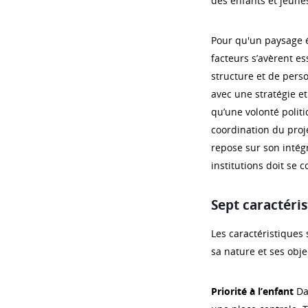
des enfants et jeune
Pour qu'un paysage éd
facteurs s’avèrent e
structure et de perso
avec une stratégie et 
qu’une volonté polit
coordination du proje
repose sur son intégr
institutions doit se 
Sept caractéri
Les caractéristiques 
sa nature et ses objec
Priorité à l’enfant
Dan