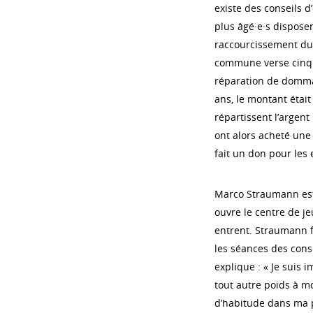
existe des conseils d
plus âgé·e·s dispose
raccourcissement du t
commune verse cinq f
réparation de dommage
ans, le montant était
répartissent l’argent 
ont alors acheté une 
fait un don pour les 
Marco Straumann est a
ouvre le centre de j
entrent. Straumann fa
les séances des consei
explique : « Je suis 
tout autre poids à mo
d’habitude dans ma p