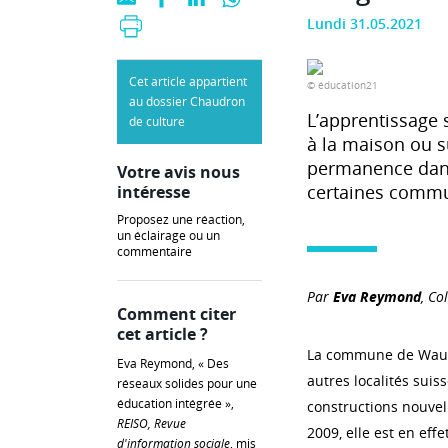
Lundi 31.05.2021
Cet article appartient
© éducation21
au dossier Chaudron
L’apprentissage s
de culture
à la maison ou s
permanence dans
Votre avis nous
certaines commu
intéresse
Proposez une réaction,
un éclairage ou un
commentaire
Par
Eva Reymond
, Co
Comment citer
cet article ?
La commune de Wauwi
Eva Reymond, « Des
autres localités suis
réseaux solides pour une
éducation intégrée »,
constructions nouvel
REISO, Revue
2009, elle est en ef
d'information sociale
, mis