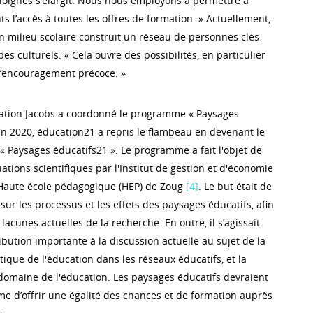
éloignés s’élargit. Nous nous employons à permettre à
s l’accès à toutes les offres de formation. » Actuellement,
 en milieu scolaire construit un réseau de personnes clés
es culturels. « Cela ouvre des possibilités, en particulier
l’encouragement précoce. »
dation Jacobs a coordonné le programme « Paysages
 En 2020, éducation21 a repris le flambeau en devenant le
« Paysages éducatifs21 ». Le programme a fait l'objet de
ations scientifiques par l'Institut de gestion et d'économie
 Haute école pédagogique (HEP) de Zoug
[4]
. Le but était de
 sur les processus et les effets des paysages éducatifs, afin
lacunes actuelles de la recherche. En outre, il s’agissait
bution importante à la discussion actuelle au sujet de la
atique de l'éducation dans les réseaux éducatifs, et la
domaine de l'éducation. Les paysages éducatifs devraient
me d’offrir une égalité des chances et de formation auprès