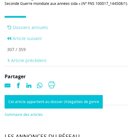
Seconde Guerre mondiale aux années sida » (N° FNS 100017_144508/1).
Dossiers annuels
Article suivant
307 / 359
Article précédent
Partager
Cet article appartient au dossier (In)égalités de genre
Sommaire des articles
LES ANNONCES DU RÉSEAU