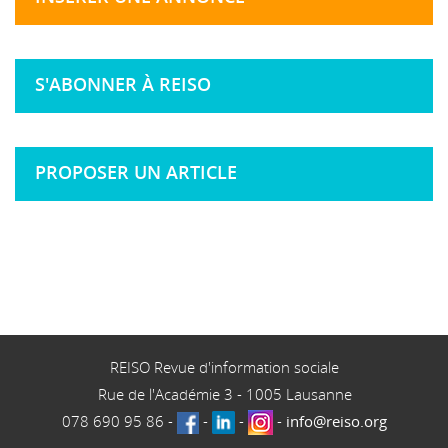
S'ABONNER À REISO
PROPOSER UN ARTICLE
REISO Revue d'information sociale
Rue de l'Académie 3
-
1005
Lausanne
078 690 95 86
-
-
-
-
info@reiso.org