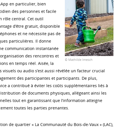
sApp en particulier, bien
tidien des personnes et facile
n rôle central. Cet outil
ntage d’être gratuit, disponible
éléphones et ne nécessite pas de
es particulières. Il donne
ne communication instantanée
t l’organisation des rencontres et
© Mathilde Imesch
ions en temps réel. Aisée, la
 visuels ou audio s’est aussi révélée un facteur crucial
agement des participantes et participants. De plus,
rvice a contribué à éviter les coûts supplémentaires liés à
distribution de documents physiques, allégeant ainsi les
nelles tout en garantissant que l’information atteigne
cement toutes les parties prenantes.
iation de quartier « La Communauté du Bois-de-Vaux » (LAC),