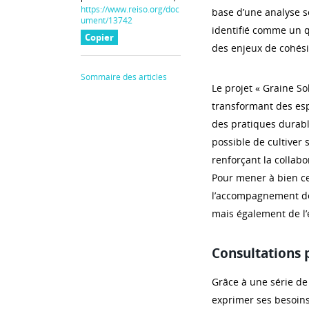
https://www.reiso.org/doc
base d’une analyse so
ument/13742
identifié comme un qu
Copier
des enjeux de cohési
Sommaire des articles
Le projet « Graine So
transformant des espa
des pratiques durabl
possible de cultiver
renforçant la collabo
Pour mener à bien ce
l’accompagnement de 
mais également de l’e
Consultations p
Grâce à une série de
exprimer ses besoins,