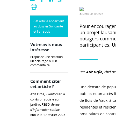
© Mathilde Imesch
Cet article appartient
Pour encourager l
au dossier Solidarité
et lien social
un projet lausan
potagers communa
Votre avis nous
participant·es. U
intéresse
Proposez une réaction,
un éclairage ou un
commentaire
Par
Aziz Orfia,
chef de
Comment citer
cet article ?
Une densité de popul
publics et un accès l
Aziz Orfia, «Renforcer la
cohésion sociale au
de Bois-de-Vaux, à L
jardin»,
REISO, Revue
résidentes et résiden
d'information sociale,
possibilités de contri
publié le 17 février 2025,