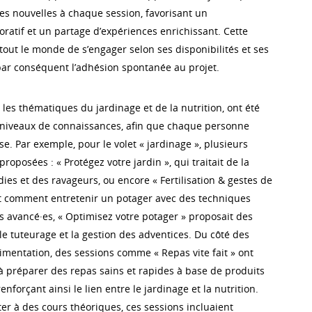
ies nouvelles à chaque session, favorisant un
ratif et un partage d’expériences enrichissant. Cette
à tout le monde de s’engager selon ses disponibilités et ses
 par conséquent l’adhésion spontanée au projet.
r les thématiques du jardinage et de la nutrition, ont été
 niveaux de connaissances, afin que chaque personne
ise. Par exemple, pour le volet « jardinage », plusieurs
roposées : « Protégez votre jardin », qui traitait de la
es et des ravageurs, ou encore « Fertilisation & gestes de
it comment entretenir un potager avec des techniques
s avancé·es, « Optimisez votre potager » proposait des
, le tuteurage et la gestion des adventices. Du côté des
alimentation, des sessions comme « Repas vite fait » ont
 préparer des repas sains et rapides à base de produits
enforçant ainsi le lien entre le jardinage et la nutrition.
ter à des cours théoriques, ces sessions incluaient