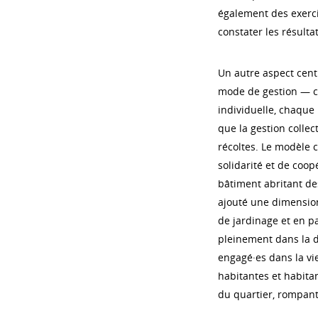
également des exerci
constater les résultat
Un autre aspect centr
mode de gestion — co
individuelle, chaque 
que la gestion collec
récoltes. Le modèle co
solidarité et de coopé
bâtiment abritant de
ajouté une dimension 
de jardinage et en par
pleinement dans la d
engagé·es dans la vie 
habitantes et habitan
du quartier, rompant 