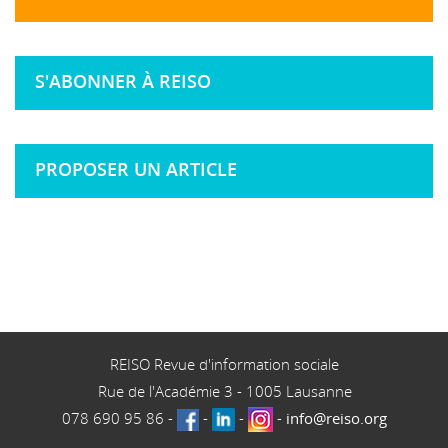
S'ABONNER À REISO
PROPOSER UN ARTICLE
REISO Revue d'information sociale
Rue de l'Académie 3
-
1005
Lausanne
078 690 95 86
-
-
-
-
info@reiso.org