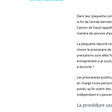
Dans leur plaquette con
la fin de l’année derniè
Canton de Vaud rappelle
matière de services d’ai
La plaquette répond not
choisir le prestataire d
prestations sont-elles f
entreprendre si je souh
à domicile ?
Les prestataires publics
en charge toute personne
privés, qu’ils soient des
indépendant·e·s peuven
La procédure us