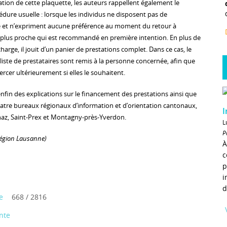
cation de cette plaquette, les auteurs rappellent également le
dure usuelle : lorsque les individus ne disposent pas de
ce et n’expriment aucune préférence au moment du retour à
le plus proche qui est recommandé en première intention. En plus de
charge, il jouit d’un panier de prestations complet. Dans ce cas, le
 liste de prestataires sont remis à la personne concernée, afin que
xercer ultérieurement si elles le souhaitent.
fin des explications sur le financement des prestations ainsi que
atre bureaux régionaux d’information et d’orientation cantonaux,
I
naz, Saint-Prex et Montagny-près-Yverdon.
L
P
région Lausanne
)
À
c
p
i
d
e
668 / 2816
nte