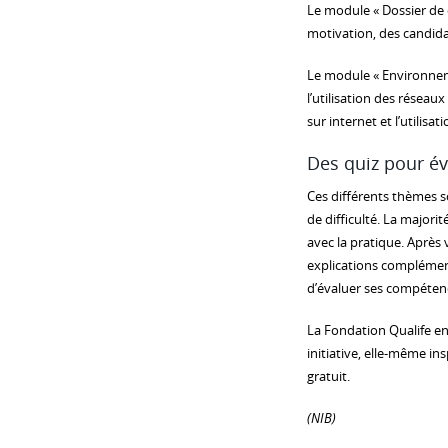
Le module « Dossier de 
motivation, des candida
Le module « Environnem
l’utilisation des résea
sur internet et l’utilisa
Des quiz pour év
Ces différents thèmes s
de difficulté. La majori
avec la pratique. Après 
explications complément
d’évaluer ses compétence
La Fondation Qualife en f
initiative, elle-même in
gratuit.
(NIB)