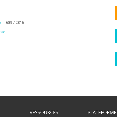
e
689 / 2816
nte
RESSOURCES
PLATEFORME