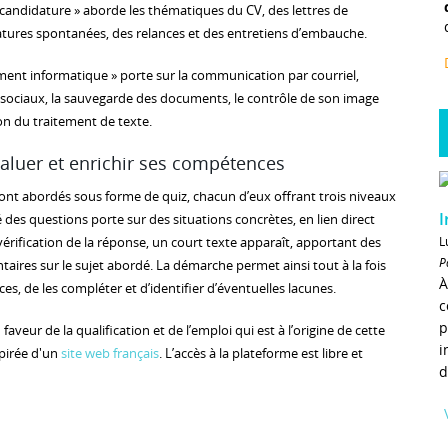
candidature » aborde les thématiques du CV, des lettres de
tures spontanées, des relances et des entretiens d’embauche.
ent informatique » porte sur la communication par courriel,
ux sociaux, la sauvegarde des documents, le contrôle de son image
tion du traitement de texte.
aluer et enrichir ses compétences
ont abordés sous forme de quiz, chacun d’eux offrant trois niveaux
I
té des questions porte sur des situations concrètes, en lien direct
L
vérification de la réponse, un court texte apparaît, apportant des
P
aires sur le sujet abordé. La démarche permet ainsi tout à la fois
À
s, de les compléter et d’identifier d’éventuelles lacunes.
c
p
aveur de la qualification et de l’emploi qui est à l’origine de cette
i
spirée d'un
site web français
. L’accès à la plateforme est libre et
d