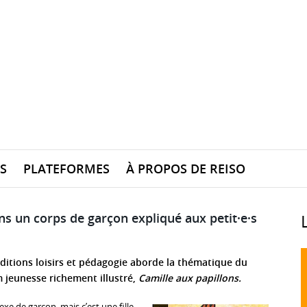
S
PLATEFORMES
À PROPOS DE REISO
ans un corps de garçon expliqué aux petit·e·s
Editions loisirs et pédagogie aborde la thématique du
 jeunesse richement illustré,
Camille aux papillons.
xe de garçon, mais c’est une fille.