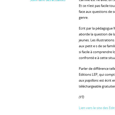
Et ce n’est pas facile tou
face aux questions de s
genre.
Ecrit par la pédagogue
aborde la question de l
jeunes. Les illustration
aux petit·e·s de se famil
si facile à comprendre l
confronté·e à cette situ
Parler de différence tell
Editions LEP, qui compt
aux papillons
est écrit e
téléchargeable gratuite
(YT)
Lien vers le site des Edi