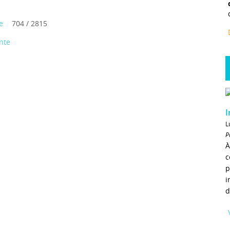
e
704 / 2815
nte
I
L
P
À
c
p
i
d