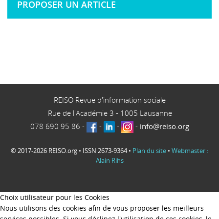
PROPOSER UN ARTICLE
REISO Revue d'information sociale
Rue de l'Académie 3
-
1005
Lausanne
078 690 95 86
-
-
-
-
info@reiso.org
© 2017-2026 REISO.org • ISSN 2673-9364 •
Plan du site
•
Webmaster :
Alain Rihs
Choix utilisateur pour les Cookies
Nous utilisons des cookies afin de vous proposer les meilleurs
services possibles. Si vous déclinez l'utilisation de ces cookies, le