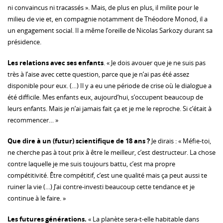
ni convaincus ni tracassés ». Mais, de plus en plus, il milite pour le
milieu de vie et, en compagnie notamment de Théodore Monod, il a
un engagement social. Il a même l’oreille de Nicolas Sarkozy durant sa
présidence.
Les relations avec ses enfants
. « Je dois avouer que je ne suis pas
très à l’aise avec cette question, parce que je n’ai pas été assez
disponible pour eux. (…) Il y a eu une période de crise où le dialogue a
été difficile. Mes enfants eux, aujourd’hui, s’occupent beaucoup de
leurs enfants. Mais je n’ai jamais fait ça et je me le reproche. Si c’était à
recommencer… »
Que dire à un (futur) scientifique de 18 ans ?
Je dirais : « Méfie-toi,
ne cherche pas à tout prix à être le meilleur, c’est destructeur. La chose
contre laquelle je me suis toujours battu, c’est ma propre
compétitivité. Être compétitif, c’est une qualité mais ça peut aussi te
ruiner la vie (…) J’ai contre-investi beaucoup cette tendance et je
continue à le faire. »
Les futures générations.
« La planète sera-t-elle habitable dans