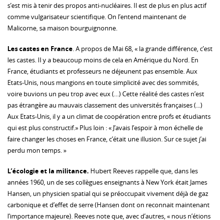
s’est mis à tenir des propos anti-nucléaires. Il est de plus en plus actif
comme vulgarisateur scientifique. On l’entend maintenant de
Malicorne, sa maison bourguignonne.
Les castes en France
. A propos de Mai 68, « la grande différence, c’est
les castes. Il y a beaucoup moins de cela en Amérique du Nord. En
France, étudiants et professeurs ne déjeunent pas ensemble. Aux
Etats-Unis, nous mangions en toute simplicité avec des sommités,
voire buvions un peu trop avec eux (…) Cette réalité des castes n’est
pas étrangère au mauvais classement des universités françaises (...)
Aux Etats-Unis, il y a un climat de coopération entre profs et étudiants
qui est plus constructif.» Plus loin : « J’avais l’espoir à mon échelle de
faire changer les choses en France, c’était une illusion. Sur ce sujet j’ai
perdu mon temps. »
L’écologie et la militance.
Hubert Reeves rappelle que, dans les
années 1960, un de ses collègues enseignants à New York était James
Hansen, un physicien spatial qui se préoccupait vivement déjà de gaz
carbonique et d’effet de serre (Hansen dont on reconnait maintenant
l’importance majeure). Reeves note que, avec d’autres, « nous n’étions