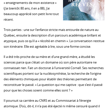
« enseignements de mon existence »
(j’ai bientôt 80 ans, il en a 88), j’ai
beaucoup apprécié son petit livre tout
récent.
Trois parties : une sur l’enfance stricte mais entourée de nature au
Québec, ensuite la description d’un parcours académique brillant et
atypique, puis ce qu’il a « récolté en chemin ». La conversation restitue
son itinéraire. Elle est agréable à lire, sous une forme concise.
lI a été très proche de sa mère et d’une grand-mère, a étudié les
sciences parce que c’était un domaine où son père autoritaire ne
connaissait rien. Fait un doctorat à l’université Cornell. Ses recherches
scientifiques portent sur la nucléosynthèse, la recherche de l’origine
des éléments chimiques pour établir des théories permettant de
reconstituer le passé. « La question qui me captive : que s’est-il passé
pour que les choses soient comme elles sont ? »
Il poursuit sa carrière au CNRS et au Commissariat à l’énergie
atomique. D’où, dit-il, il n’a pas été éjecté ni même censuré quand il