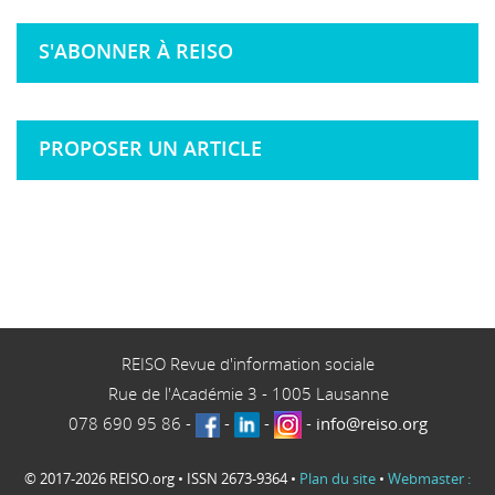
S'ABONNER À REISO
PROPOSER UN ARTICLE
REISO Revue d'information sociale
Rue de l'Académie 3
-
1005
Lausanne
078 690 95 86
-
-
-
-
info@reiso.org
© 2017-2026 REISO.org • ISSN 2673-9364 •
Plan du site
•
Webmaster :