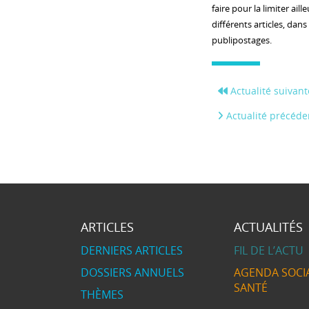
faire pour la limiter ail
différents articles, dan
publipostages.
Actualité suivant
Actualité précéde
ARTICLES
ACTUALITÉS
DERNIERS ARTICLES
FIL DE L’ACTU
DOSSIERS ANNUELS
AGENDA SOCIA
SANTÉ
THÈMES