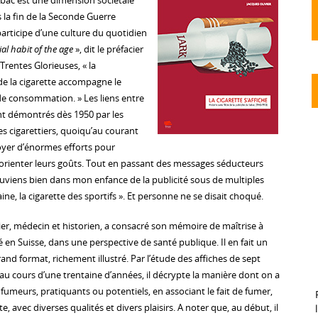
ac est une dimension sociétale
 la fin de la Seconde Guerre
articipe d’une culture du quotidien
ial habit of the age
», dit le préfacier
Trentes Glorieuses, « la
de la cigarette accompagne le
de consommation. » Les liens entre
nt démontrés dès 1950 par les
s cigarettiers, quoiqu’au courant
oyer d’énormes efforts pour
 orienter leurs goûts. Tout en passant des messages séducteurs
ouviens bien dans mon enfance de la publicité sous de multiples
ne, la cigarette des sportifs ». Et personne ne se disait choqué.
ier, médecin et historien, a consacré son mémoire de maîtrise à
té en Suisse, dans une perspective de santé publique. Il en fait un
nd format, richement illustré. Par l’étude des affiches de sept
u cours d’une trentaine d’années, il décrypte la manière dont on a
 fumeurs, pratiquants ou potentiels, en associant le fait de fumer,
te, avec diverses qualités et divers plaisirs. A noter que, au début, il