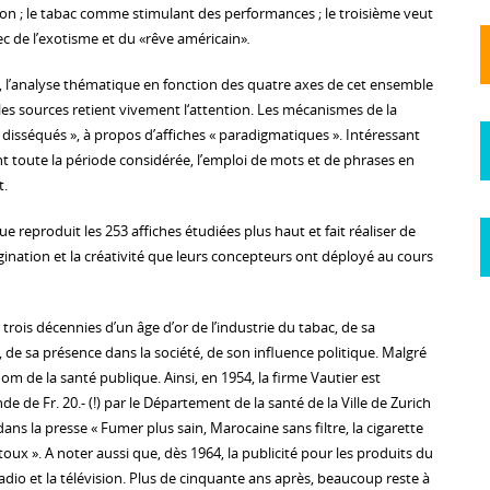
tion ; le tabac comme stimulant des performances ; le troisième veut
ec de l’exotisme et du «rêve américain»
.
e, l’analyse thématique en fonction des quatre axes de cet ensemble
ples sources retient vivement l‘attention. Les mécanismes de la
« disséqués », à propos d’affiches « paradigmatiques ». Intéressant
 toute la période considérée, l’emploi de mots et de phrases en
t.
 reproduit les 253 affiches étudiées plus haut et fait réaliser de
gination et la créativité que leurs concepteurs ont déployé au cours
trois décennies d’un âge d’or de l’industrie du tabac, de sa
de sa présence dans la société, de son influence politique. Malgré
m de la santé publique. Ainsi, en 1954, la firme Vautier est
e Fr. 20.- (!) par le Département de la santé de la Ville de Zurich
dans la presse « Fumer plus sain, Marocaine sans filtre, la cigarette
oux ». A noter aussi que, dès 1964, la publicité pour les produits du
 radio et la télévision. Plus de cinquante ans après, beaucoup reste à