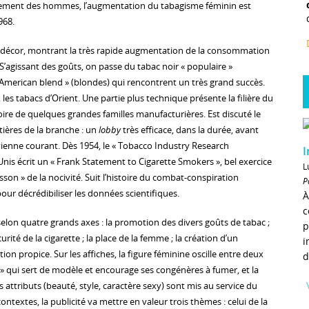
sivement des hommes, l’augmentation du tabagisme féminin est
968.
e décor, montrant la très rapide augmentation de la consommation
 S’agissant des goûts, on passe du tabac noir « populaire »
American blend » (blondes) qui rencontrent un très grand succès.
 les tabacs d’Orient. Une partie plus technique présente la filière du
toire de quelques grandes familles manufacturières. Est discuté le
îtières de la branche : un
lobby
très efficace, dans la durée, avant
ienne courant. Dès 1954, le « Tobacco Industry Research
I
nis écrit un « Frank Statement to Cigarette Smokers », bel exercice
L
sson » de la nocivité. Suit l’histoire du combat-conspiration
P
pour décrédibiliser les données scientifiques.
À
c
 selon quatre grands axes : la promotion des divers goûts de tabac ;
p
urité de la cigarette ; la place de la femme ; la création d’un
i
 propice. Sur les affiches, la figure féminine oscille entre deux
d
 » qui sert de modèle et encourage ses congénères à fumer, et la
 attributs (beauté, style, caractère sexy) sont mis au service du
ontextes, la publicité va mettre en valeur trois thèmes : celui de la