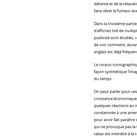
détente et de la relaxa
faire rêver le fumeur av
Dans la troisième parti
d’affiches tiré de multi
publicité sont étudiés, 
de voir comment, durant
anglais est déjà fréquen
Le corpus iconographique
façon synthétique l’ima
du temps.
On peut parler pour ces 
croissance économique, 
quelques réactions au no
condamnée à une amende d
pour avoir fait paraître 
qui ne provoque pas la t
tabac est interdite à la