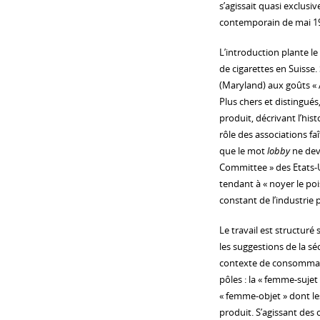
s’agissait quasi exclu
contemporain de mai 1
L’introduction plante l
de cigarettes en Suisse.
(Maryland) aux goûts « 
Plus chers et distingués,
produit, décrivant l’his
rôle des associations fa
que le mot
lobby
ne dev
Committee » des Etats-U
tendant à « noyer le poi
constant de l’industrie 
Le travail est structuré
les suggestions de la séc
contexte de consommation
pôles : la « femme-sujet
« femme-objet » dont les
produit. S’agissant des c