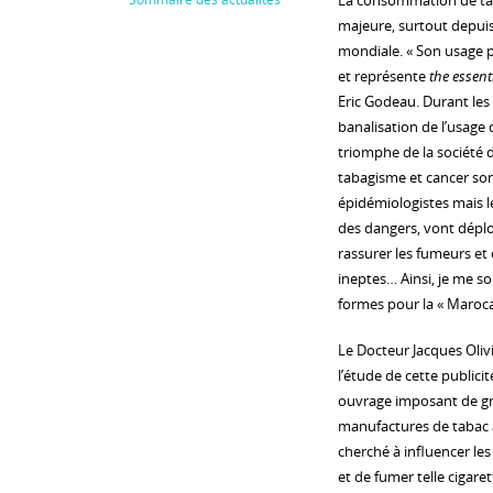
La consommation de tab
majeure, surtout depuis
mondiale. « Son usage p
et représente
the essent
Eric Godeau. Durant les 
banalisation de l’usage 
triomphe de la société 
tabagisme et cancer so
épidémiologistes mais le
des dangers, vont dépl
rassurer les fumeurs et
ineptes… Ainsi, je me s
formes pour la « Marocai
Le Docteur Jacques Oliv
l’étude de cette publici
ouvrage imposant de gra
manufactures de tabac a
cherché à influencer les
et de fumer telle cigaret