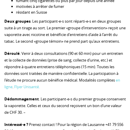
fumant cinq cigarettes ou plus par jour depuis une année
motivées à arrêter de fumer
résidant en Suisse
Deux groupes
. Les participant-e-s sont réparti-e-s en deux groupes
suite à un tirage au sort. Le premier «groupe d’intervention» reçoit une
vaporette avec nicotine et bénéficie d’entretiens d’aide à l’arrêt du
tabac. Le second «groupe témoin» ne prend part qu’aux entretiens.
Déroulé
. Venir à deux consultations (90 et 60 min) pour un entretien
et la collecte de données (prise de sang, collecte d’urine, etc.) et
répondre à quatre entretiens téléphoniques (15 min). Toutes les
données sont traitées de manière confidentielle. La participation à
l’étude ne procure aucun bénéfice médical. Modalités complètes
en
ligne
.
Flyer Unisanté.
Dédommagement
. Les participant-e-s du premier groupe conservent
la vaporette. Celles et ceux du second reçoivent un bon d’une valeur
de CHF 30. –
Intéressé·e ?
Prenez contact ! Pour la région de Lausanne +41 79 556