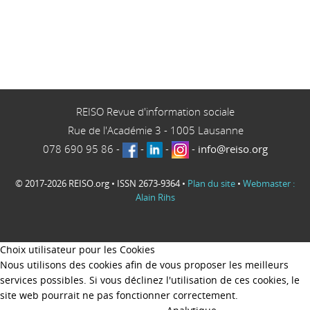
REISO Revue d'information sociale
Rue de l'Académie 3
-
1005
Lausanne
078 690 95 86
-
-
-
-
info@reiso.org
© 2017-2026 REISO.org • ISSN 2673-9364 •
Plan du site
•
Webmaster :
Alain Rihs
Choix utilisateur pour les Cookies
Nous utilisons des cookies afin de vous proposer les meilleurs
services possibles. Si vous déclinez l'utilisation de ces cookies, le
site web pourrait ne pas fonctionner correctement.