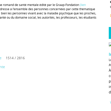
ne romand de santé mentale édité par le Graap-Fondation
(lien
 s’adresse à l’ensemble des personnes concernées par cette thématique
 bien les personnes vivant avec la maladie psychique que les proches,
anté ou du domaine social, les autorités, les professeurs, les étudiants
I
e
1514 / 2816
L
P
nte
À
c
p
i
d