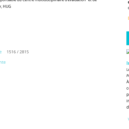
ur, HUG
e
1516 / 2815
nte
I
L
P
À
c
p
i
d