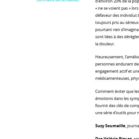
d’environ 20% de la popu
« ne se voient pas » lo
défaveur des individus 
toujours pris au sérieux
pourtant rien d’imaginai
sont liées à des dérègl
la douleur.
Heureusement, l’amélior
personnes endurant des 
engagement actif et une
médicamenteuses, physi
Comment éviter que les 
émotions dans les symp
fournit des clés de com
une série d’outils pour 
Suzy Soumaille
, journ
Dre Valérie Piguet
, r