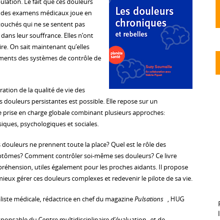
lation. Le fait que ces douleurs
rs des examens médicaux joue en
touchés qui ne se sentent pas
 dans leur souffrance. Elles n’ont
re. On sait maintenant qu’elles
ements des systèmes de contrôle de
ation de la qualité de vie des
douleurs persistantes est possible. Elle repose sur un
 prise en charge globale combinant plusieurs approches:
ques, psychologiques et sociales.
douleurs ne prennent toute la place? Quel est le rôle des
tômes? Comment contrôler soi-même ses douleurs? Ce livre
préhension, utiles également pour les proches aidants. Il propose
mieux gérer ces douleurs complexes et redevenir le pilote de sa vie.
aliste médicale, rédactrice en chef du magazine
Pulsations
, HUG
esponsable du Centre multidisciplinaire d’évaluation et de