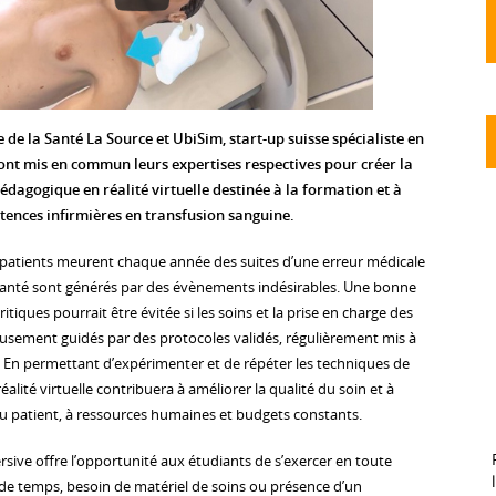
e de la Santé La Source et UbiSim, start-up suisse spécialiste en
nt mis en commun leurs expertises respectives pour créer la
dagogique en réalité virtuelle destinée à la formation et à
tences infirmières en transfusion sanguine.
0 patients meurent chaque année des suites d’une erreur médicale
 santé sont générés par des évènements indésirables. Une bonne
ritiques pourrait être évitée si les soins et la prise en charge des
eusement guidés par des protocoles validés, régulièrement mis à
 En permettant d’expérimenter et de répéter les techniques de
éalité virtuelle contribuera à améliorer la qualité du soin et à
u patient, à ressources humaines et budgets constants.
ersive offre l’opportunité aux étudiants de s’exercer en toute
e de temps, besoin de matériel de soins ou présence d’un