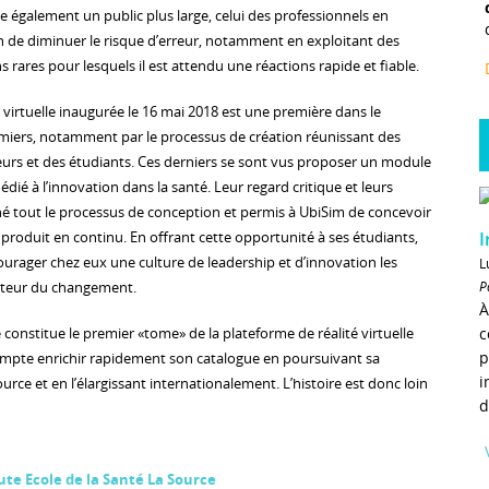
se également un public plus large, celui des professionnels en
n de diminuer le risque d’erreur, notamment en exploitant des
s rares pour lesquels il est attendu une réactions rapide et fiable.
 virtuelle inaugurée le 16 mai 2018 est une première dans le
miers, notamment par le processus de création réunissant des
eurs et des étudiants. Ces derniers se sont vus proposer un module
dié à l’innovation dans la santé. Leur regard critique et leurs
é tout le processus de conception et permis à UbiSim de concevoir
I
produit en continu. En offrant cette opportunité à ses étudiants,
urager chez eux une culture de leadership et d’innovation les
L
P
acteur du changement.
À
c
constitue le premier «tome» de la plateforme de réalité virtuelle
p
ompte enrichir rapidement son catalogue en poursuivant sa
i
urce et en l’élargissant internationalement. L’histoire est donc loin
d
ute Ecole de la Santé La Source