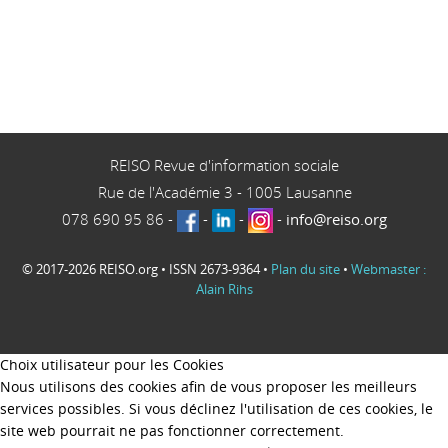
REISO Revue d'information sociale
Rue de l'Académie 3
-
1005
Lausanne
078 690 95 86
-
-
-
-
info@reiso.org
© 2017-2026 REISO.org • ISSN 2673-9364 •
Plan du site
•
Webmaster :
Alain Rihs
Choix utilisateur pour les Cookies
Nous utilisons des cookies afin de vous proposer les meilleurs
services possibles. Si vous déclinez l'utilisation de ces cookies, le
site web pourrait ne pas fonctionner correctement.