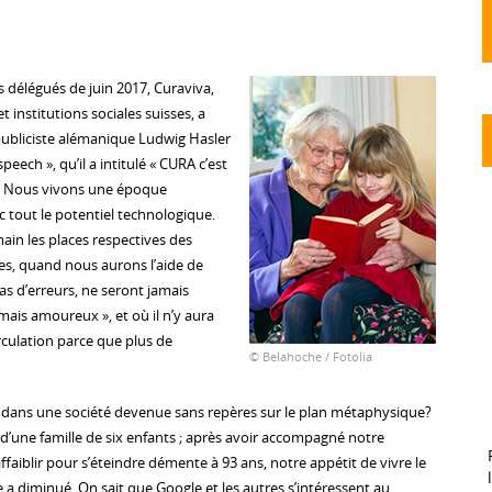
délégués de juin 2017, Curaviva,
 institutions sociales suisses, a
 publiciste alémanique Ludwig Hasler
peech », qu’il a intitulé « CURA c’est
». Nous vivons une époque
ec tout le potentiel technologique.
ain les places respectives des
, quand nous aurons l’aide de
as d’erreurs, ne seront jamais
amais amoureux », et où il n’y aura
irculation parce que plus de
© Belahoche / Fotolia
ge dans une société devenue sans repères sur le plan métaphysique?
r, d’une famille de six enfants ; après avoir accompagné notre
ffaiblir pour s’éteindre démente à 93 ans, notre appétit de vivre le
 a diminué. On sait que Google et les autres s’intéressent au