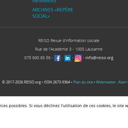
INFIRMIERS
ARCHIVES «REPÈRE
SOCIAL»
REISO Revue d'information sociale
Rue de l'Académie 3
-
1005
Lausanne
078 690 95 86
-
-
-
-
info@reiso.org
© 2017-2026 REISO.org • ISSN 2673-9364 •
Plan du site
•
Webmaster : Alain 
ces possibles. Si vous déclinez l'utilisation de ces cookies, le sit