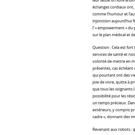
leur laisse un libre arbi
échanges cordiaux ont, h
comme l’humour et l’auto
injonction aujourd’hui
l’ « empowerment » du pa
sur le plan médical et de
Question : Cela est fort
services de santé et nos
volonté de mettre en mu
présentes, cas échéant d
qui pourtant ont des vie
joie de vivre, quitte à 
que tous les soignants (
possibilité pour les ré
un temps précieux. Dans 
extérieurs, y compris pr
cadre », donnant des im
Revenant aux robots : qu