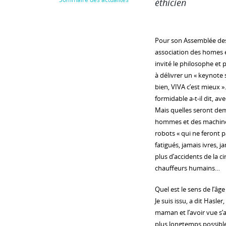
éthicien
Pour son Assemblée des 
association des homes et
invité le philosophe et
à délivrer un « keynote s
bien, VIVA c’est mieux 
formidable a-t-il dit, av
Mais quelles seront dem
hommes et des machines
robots « qui ne feront p
fatigués, jamais ivres, j
plus d’accidents de la c
chauffeurs humains…
Quel est le sens de l’â
Je suis issu, a dit Hasle
maman et l’avoir vue s’a
plus longtemps possible