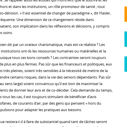
tre. Se rappeler aussi les études qui montrent que le sourire et les
ors et dans les institutions, un rôle promoteur de santé ; tout
-dérision. « Il est essentiel de changer de paradigme », dit Hasler,
 fréquente. Une dimension de ce changement réside dans
tient, son implication dans les réflexions et décisions, y compris
s soins.
 bien dit par un orateur charismatique, mais est-ce réaliste ? Les
 institutions ont-ils les ressources humaines ou matérielles et la
sique tous ces bons conseils ? Les contraintes seront toujours
e plus en plus fermes. Pas sûr que les financeurs et politiques, eux
s très pleines, soient très sensibles à la nécessité de mettre de la
prendre certains risques, dans la vie des seniors dépendants. Pas sûr
au sens large) soient convaincus qu’il est bon de maximiser la
sidents de donner leur avis et de co-décider. Cela demande du temps,
tous les cas, il est toujours stimulant de bénéficier d’avis
ofanes, de courants d’air, par des gens qui pensent « hors du
pulsions pour adapter les pratiques aux besoins.
e restera-t-il à faire de substantiel quand tant de tâches seront