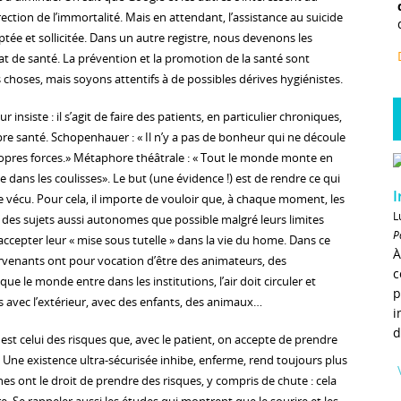
tion de l’immortalité. Mais en attendant, l’assistance au suicide
ptée et sollicitée. Dans un autre registre, nous devenons les
t de santé. La prévention et la promotion de la santé sont
oses, mais soyons attentifs à de possibles dérives hygiénistes.
 insiste : il s’agit de faire des patients, en particulier chroniques,
pre santé. Schopenhauer : « Il n’y a pas de bonheur qui ne découle
 propres forces.» Métaphore théâtrale : « Tout le monde monte en
 dans les coulisses». Le but (une évidence !) est de rendre ce qui
I
re vécu. Pour cela, il importe de vouloir que, à chaque moment, les
L
des sujets aussi autonomes que possible malgré leurs limites
P
accepter leur « mise sous tutelle » dans la vie du home. Dans ce
À
ervenants ont pour vocation d’être des animateurs, des
c
t que le monde entre dans les institutions, l’air doit circuler et
p
ns avec l’extérieur, avec des enfants, des animaux…
i
d
est celui des risques que, avec le patient, on accepte de prendre
 Une existence ultra-sécurisée inhibe, enferme, rend toujours plus
s ont le droit de prendre des risques, y compris de chute : cela