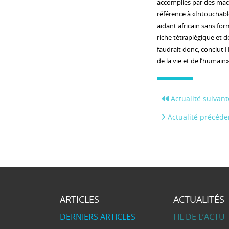
accomplies par des machi
référence à «Intouchable
aidant africain sans fo
riche tétraplégique et d
faudrait donc, conclut 
de la vie et de l’humai
Actualité suivant
Actualité précéde
ARTICLES
ACTUALITÉS
DERNIERS ARTICLES
FIL DE L’ACTU