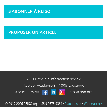
S'ABONNER À REISO
PROPOSER UN ARTICLE
REISO Revue d'information sociale
Rue de l'Académie 3
-
1005
Lausanne
078 690 95 86
-
-
-
-
info@reiso.org
© 2017-2026 REISO.org • ISSN 2673-9364 •
Plan du site
•
Webmaster :