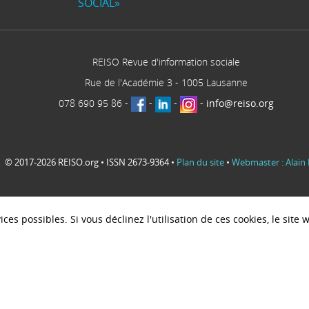
SOCIAL»
REISO Revue d'information sociale
Rue de l'Académie 3
-
1005
Lausanne
078 690 95 86
-
-
-
-
info@reiso.org
© 2017-2026 REISO.org • ISSN 2673-9364 •
Plan du site
•
Webmaster : Alain 
ces possibles. Si vous déclinez l'utilisation de ces cookies, le sit