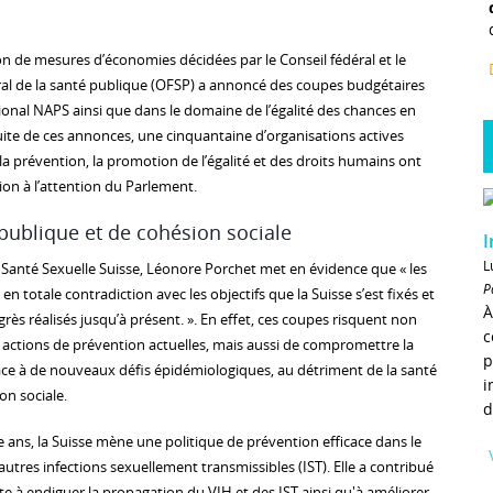
son de mesures d’économies décidées par le Conseil fédéral et le
éral de la santé publique (OFSP) a annoncé des coupes budgétaires
nal NAPS ainsi que dans le domaine de l’égalité des chances en
suite de ces annonces, une cinquantaine d’organisations actives
la prévention, la promotion de l’égalité et des droits humains ont
ion à l’attention du Parlement.
publique et de cohésion sociale
I
L
e Santé Sexuelle Suisse, Léonore Porchet met en évidence que « les
P
 totale contradiction avec les objectifs que la Suisse s’est fixés et
À
grès réalisés jusqu’à présent. ». En effet, ces coupes risquent non
c
s actions de prévention actuelles, mais aussi de compromettre la
p
ace à de nouveaux défis épidémiologiques, au détriment de la santé
i
on sociale.
d
 ans, la Suisse mène une politique de prévention efficace dans le
tres infections sexuellement transmissibles (IST). Elle a contribué
 à endiguer la propagation du VIH et des IST ainsi qu'à améliorer