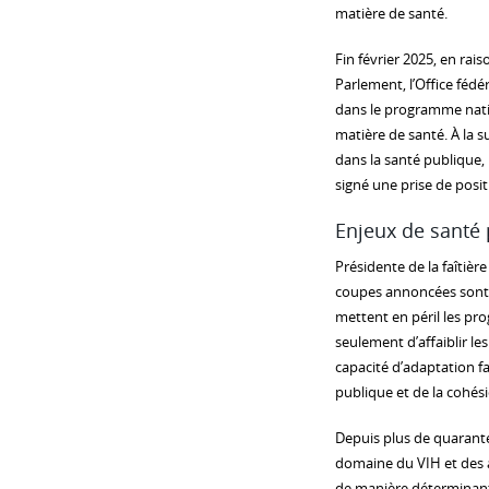
matière de santé.
Fin février 2025, en rai
Parlement, l’Office féd
dans le programme natio
matière de santé. À la 
dans la santé publique, 
signé une prise de posit
Enjeux de santé 
Présidente de la faîtièr
coupes annoncées sont en
mettent en péril les pro
seulement d’affaiblir le
capacité d’adaptation f
publique et de la cohési
Depuis plus de quarante
domaine du VIH et des au
de manière déterminante