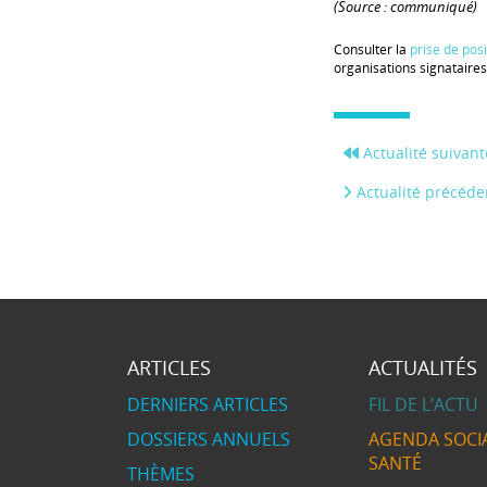
(Source : communiqué)
Consulter la
prise de posi
organisations signataires
Actualité suivant
Actualité précéde
ARTICLES
ACTUALITÉS
DERNIERS ARTICLES
FIL DE L’ACTU
DOSSIERS ANNUELS
AGENDA SOCIA
SANTÉ
THÈMES