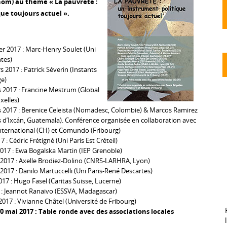
nom) au thème « La pauvreté :
ue toujours actuel ».
er 2017 : Marc-Henry Soulet (Uni
tes)
 2017 : Patrick Séverin (Instants
ge)
 2017 : Francine Mestrum (Global
uxelles)
 2017 : Berenice Celeista (Nomadesc, Colombie) & Marcos Ramirez
s d’Ixcán, Guatemala). Conférence organisée en collaboration avec
nternational (CH) et Comundo (Fribourg)
 : Cédric Frétigné (Uni Paris Est Créteil)
2017 : Ewa Bogalska Martin (IEP Grenoble)
l 2017 : Axelle Brodiez-Dolino (CNRS-LARHRA, Lyon)
 2017 : Danilo Martuccelli (Uni Paris-René Descartes)
17 : Hugo Fasel (Caritas Suisse, Lucerne)
 : Jeannot Ranaivo (ESSVA, Madagascar)
017 : Vivianne Châtel (Université de Fribourg)
0 mai 2017 : Table ronde avec des associations locales