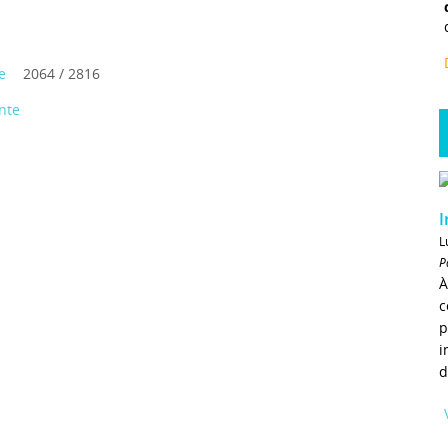
e
2064 / 2816
nte
I
L
P
À
c
p
i
d