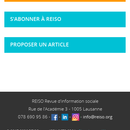
S'ABONNER À REISO
PROPOSER UN ARTICLE
REISO Revue d'information sociale
Rue de l'Académie 3
-
1005
Lausanne
078 690 95 86
-
-
-
-
info@reiso.org