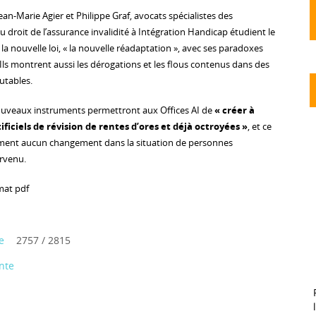
n-Marie Agier et Philippe Graf, avocats spécialistes des
u droit de l’assurance invalidité à Intégration Handicap étudient le
a nouvelle loi, « la nouvelle réadaptation », avec ses paradoxes
 Ils montrent aussi les dérogations et les flous contenus dans des
cutables.
nouveaux instruments permettront aux Offices AI de
« créer à
ificiels de révision de rentes d’ores et déjà octroyées »
, et ce
ment aucun changement dans la situation de personnes
rvenu.
mat pdf
e
2757 / 2815
nte