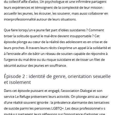
du collectif aiRe d’ados. Un psychologue et une infirmière partagent
leurs expériences et témoignent de la complexité de leur mission :
accueillir les jeunes, les écouter, les soutenir, mais aussi collaborer en
interprofessionnalité autour de leurs situations.
Que faire lorsqu’un·e jeune fait part d’idées suicidaires ? Comment
briser la solitude quand le mal-être devient insupportable ? Cet
épisode plonge au cœur de la réalité des adolescent·es en crise et de
leurs proches. À travers leurs récits s’exprime un appel à la solidarité et
à l’entraide afin de bâtir un réseau de soutien capable de répondre à
l’urgence du mal-être ou du risque suicidaire et de tisser un filet de
sécurité autour des jeunes en souffrance.
Épisode 2 : identité de genre, orientation sexuelle
et isolement
Dans cet épisode puissant et engagé, l’association ⁠Dialogai et son
service Le ⁠Refuge présentent leurs activités. On plonge ainsi au cœur
d’une réalité souvent ignorée : la prévalence alarmante des tentatives
de suicide parmi les personnes LGBTQ+. Les deux professionnel·x·s
invité·x·s partagent leurs réflexions sur l’importance d’adopter une