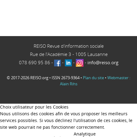
REISO Revue d'information sociale
Rue de l'Académie 3
-
1005
Lausanne
078 690 95 86
-
-
-
-
info@reiso.org
© 2017-2026 REISO.org • ISSN 2673-9364 •
Plan du site
•
Webmaster :
Alain Rihs
Choix utilisateur pour les Cookies
Nous utilisons des cookies afin de vous proposer les meilleurs
services possibles. Si vous déclinez l'utilisation de ces cookies, le
site web pourrait ne pas fonctionner correctement.
Analytique