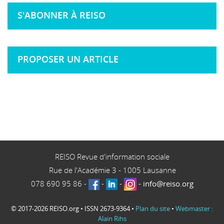
S'ABONNER À REISO
PROPOSER UN ARTICLE
REISO Revue d'information sociale
Rue de l'Académie 3
-
1005
Lausanne
078 690 95 86
-
-
-
-
info@reiso.org
© 2017-2026 REISO.org • ISSN 2673-9364 •
Plan du site
•
Webmaster :
Alain Rihs