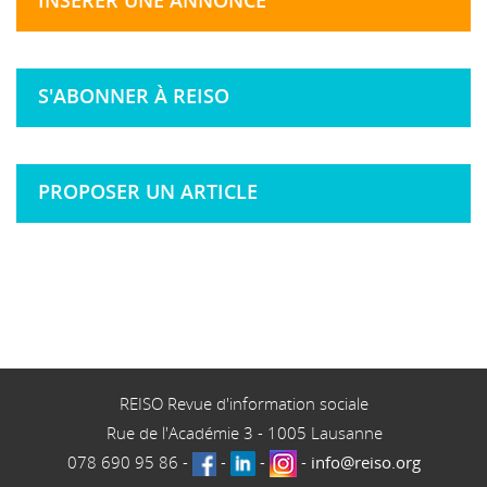
S'ABONNER À REISO
PROPOSER UN ARTICLE
REISO Revue d'information sociale
Rue de l'Académie 3
-
1005
Lausanne
078 690 95 86
-
-
-
-
info@reiso.org