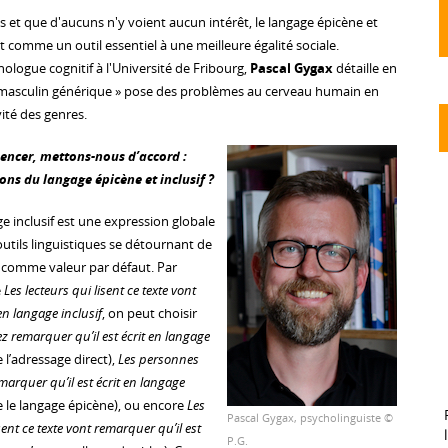
ns et que d'aucuns n'y voient aucun intérêt, le langage épicène et
nt comme un outil essentiel à une meilleure égalité sociale.
ologue cognitif à l'Université de Fribourg,
Pascal Gygax
détaille en
 « masculin générique » pose des problèmes au cerveau humain en
ité des genres.
ncer, mettons-nous d’accord :
ions du langage épicène et inclusif ?
e inclusif est une expression globale
utils linguistiques se détournant de
n comme valeur par défaut. Par
e
Les lecteurs qui lisent ce texte vont
en langage inclusif
, on peut choisir
lez remarquer qu’il est écrit en langage
 l’adressage direct),
Les personnes
emarquer qu’il est écrit en langage
e le langage épicène), ou encore
Les
Pascal Gygax, psycholinguiste ©
isent ce texte vont remarquer qu’il est
P.G.