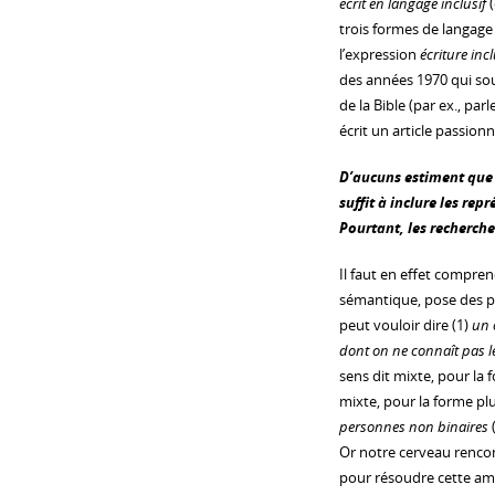
écrit en langage inclusif
(
trois formes de langage i
l’expression
écriture inc
des années 1970 qui sou
de la Bible (par ex., par
écrit un article passionn
D’aucuns estiment que l
suffit à inclure les re
Pourtant, les recherche
Il faut en effet compre
sémantique, pose des pr
peut vouloir dire (1)
un 
dont on ne connaît pas l
sens dit mixte, pour la f
mixte, pour la forme plu
personnes non binaires
(
Or notre cerveau rencon
pour résoudre cette amb