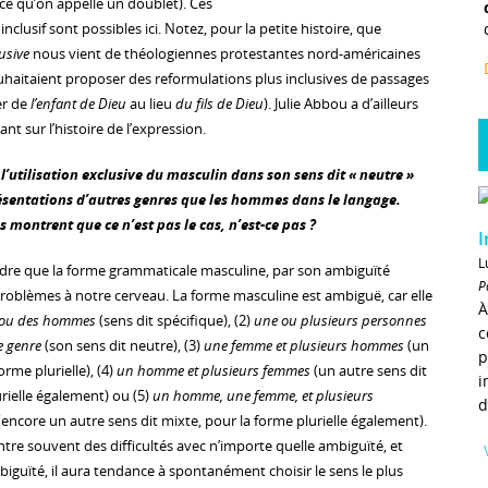
ce qu’on appelle un doublet). Ces
nclusif sont possibles ici. Notez, pour la petite histoire, que
lusive
nous vient de théologiennes protestantes nord-américaines
haitaient proposer des reformulations plus inclusives de passages
ler de
l’enfant de Dieu
au lieu
du fils de Dieu
). Julie Abbou a d’ailleurs
ant sur l’histoire de l’expression.
’utilisation exclusive du masculin dans son sens dit « neutre »
présentations d’autres genres que les hommes dans le langage.
s montrent que ce n’est pas le cas, n’est-ce pas ?
I
L
ndre que la forme grammaticale masculine, par son ambiguïté
P
oblèmes à notre cerveau. La forme masculine est ambiguë, car elle
À
ou des hommes
(sens dit spécifique), (2)
une ou plusieurs personnes
c
e genre
(son sens dit neutre), (3)
une femme et plusieurs hommes
(un
p
orme plurielle), (4)
un homme et plusieurs femmes
(un autre sens dit
i
rielle également) ou (5)
un homme, une femme, et plusieurs
d
encore un autre sens dit mixte, pour la forme plurielle également).
tre souvent des difficultés avec n’importe quelle ambiguïté, et
iguïté, il aura tendance à spontanément choisir le sens le plus