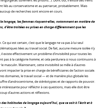
i engorgerait sûrement les prisons…). Donc oui, il existe des freins
nt liés au conservatisme et au patriarcat, probablement. Mais
aucoup de recherches sont encore en cours.
s le langage, les femmes risquent-elles, notamment en matière de
ins, d’être traitées ou prises en charge différemment que les
 Ce qui est certain, c’est que le langage ne va pas à lui seul
lématiques liées au travail social. De fait, aucune mesure isolée n’y
l existe effectivement un problème d’invisibilité pour toutes les
nt pas à la catégorie
homme
, et cela perdurera si nous continuons à
 le masculin. Maintenant, cette invisibilité se mêle à d’autres
vont impacter la prise en charge de bénéficiaires de l’action sociale.
s domaines, le travail social — et de manière plus globale les
ouffre d’androcentrisme, de stéréotypies et de rapports de pouvoir.
 intéressante pour réfléchir à ces questions, mais elle doit être
up d’autres actions et réflexions.
 des habitudes de langage aujourd’hui, que ce soit à l’écrit et à