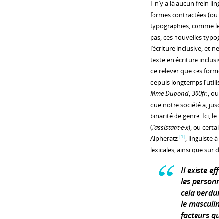
Il n’y a là aucun frein l
formes contractées (ou 
typographies, comme le
pas, ces nouvelles typog
l’écriture inclusive, et
texte en écriture inclusi
de relever que ces forme
depuis longtemps l’util
Mme Dupond
,
300fr.
, o
que notre société a, jus
binarité de genre. Ici, l
(
l’assistant·e·x
), ou certa
[1]
Alpheratz
, linguiste 
lexicales, ainsi que su
Il existe e
les personn
cela perdu
le masculin
facteurs qu