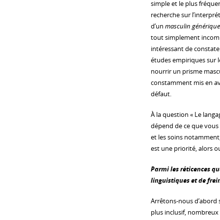
simple et le plus fréqu
recherche sur l’interpr
d’un
masculin générique
tout simplement incompa
intéressant de constate
études empiriques sur le
nourrir un prisme mascu
constamment mis en ava
défaut.
À la question « Le langag
dépend de ce que vous so
et les soins notamment,
est une priorité, alors ou
Parmi les réticences qu
linguistiques et de frei
Arrêtons-nous d’abord su
plus inclusif, nombreux