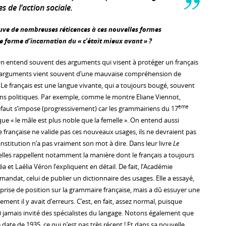
s de l’action sociale.
uve de nombreuses réticences à ces nouvelles formes
ne forme d’incarnation du « c’était mieux avant » ?
On entend souvent des arguments qui visent à protéger un français
 d’arguments vient souvent d’une mauvaise compréhension de
. Le français est une langue vivante, qui a toujours bougé, souvent
sons politiques. Par exemple, comme le montre Eliane Viennot,
ème
éfaut s’impose (progressivement) car les grammairiens du 17
 que « le mâle est plus noble que la femelle ». On entend aussi
e française ne valide pas ces nouveaux usages, ils ne devraient pas
 institution n’a pas vraiment son mot à dire. Dans leur livre
Le
 elles rappellent notamment la manière dont le français a toujours
a et Laélia Véron l’expliquent en détail. De fait, l’Académie
 mandat, celui de publier un dictionnaire des usages. Elle a essayé,
 prise de position sur la grammaire française, mais a dû essuyer une
ement il y avait d’erreurs. C’est, en fait, assez normal, puisque
) jamais invité des spécialistes du langage. Notons également que
 date de 1935, ce qui n’est pas très récent ! Et dans sa nouvelle