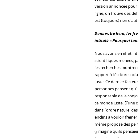
version annoncée pour p
ligne, on trouve des dé
est (toujours) rien d’a
Dans votre livre, les 
intitulé « Pourquoi tant
Nous avons en effet int
scientifiques menées, pa
les recherches montrent
rapport à l’écriture inc
juste. Ce dernier facteu
personnes pensent qu’il 
responsable de la conjon
ce monde juste. D’une c
dans l’ordre naturel des
enclins à vouloir freine
même proposé des peines
(j’imagine qu’ils pensaie