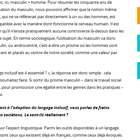
ent, ici, masculin = homme. Pour résumer les cinquante ans de
étation du masculin, nous pouvons affirmer que la notion même
, qui ne se référerait pas directement à un ou des hommes, est
tible avec la manière dont fonctionne le cerveau humain. Il est
r qu’il n’existe pratiquement aucune controverse là-dessus dans les
 sujet. En terme sociologique, l’utilisation du masculin va donc
lin, ou androcentré, c’est-à-dire un prisme où les hommes sont
nt et placés au centre de notre société, comme une valeur par
e inclusif est-il essentiel ? », la réponse est donc simple : cela
uhaitez faire. Si sortir du prisme masculin – dans le travail social
 pour promouvoir une égalité entre les genres dans les pratiques –
i.
ant à l’adoption du langage inclusif, vous parlez de freins
ns sociétaux. Le sont-ils réellement ?
r l’aspect linguistique. Parmi les outils disponibles à un langage
 sont ceux qui existent déjà en français, comme ceux déjà évoqués.