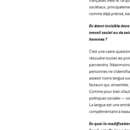
françaises
né(e) le
, ce qu
sociétaux, principaleme
comme déjà précisé, be
En étant invisible dan
travail social ou de so
hommes ?
C’est une vaste question.
résoudre toutes les prob
parviendra. Néanmoins, i
personnes ne s’identifia
asseoir notre langue sur
facteurs qui, ensemble, 
Comme pour bien d’autre
politiques sociales — s
La langue est une entrée
complémentaire à beauco
En quoi la modification