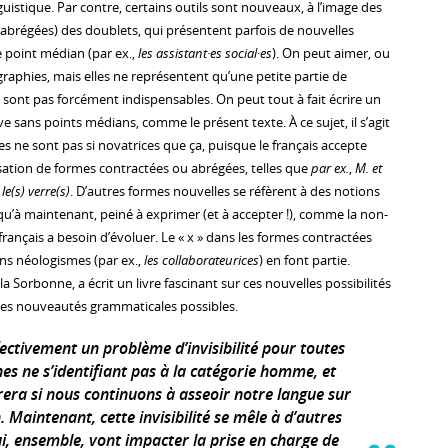
inguistique. Par contre, certains outils sont nouveaux, à l’image des
abrégées) des doublets, qui présentent parfois de nouvelles
 point médian (par ex.,
les assistant·es social·es
). On peut aimer, ou
raphies, mais elles ne représentent qu’une petite partie de
 ne sont pas forcément indispensables. On peut tout à fait écrire un
ve sans points médians, comme le présent texte. À ce sujet, il s’agit
s ne sont pas si novatrices que ça, puisque le français accepte
isation de formes contractées ou abrégées, telles que
par ex.
,
M. et
u
le(s) verre(s)
. D’autres formes nouvelles se réfèrent à des notions
qu’à maintenant, peiné à exprimer (et à accepter !), comme la non-
e français a besoin d’évoluer. Le « x » dans les formes contractées
ins néologismes (par ex.,
les collaborateurices
) en font partie.
à la Sorbonne, a écrit un livre fascinant sur ces nouvelles possibilités
r des nouveautés grammaticales possibles.
ffectivement un problème d’invisibilité pour toutes
es ne s’identifiant pas à la catégorie homme, et
rera si nous continuons à asseoir notre langue sur
. Maintenant, cette invisibilité se mêle à d’autres
i, ensemble, vont impacter la prise en charge de