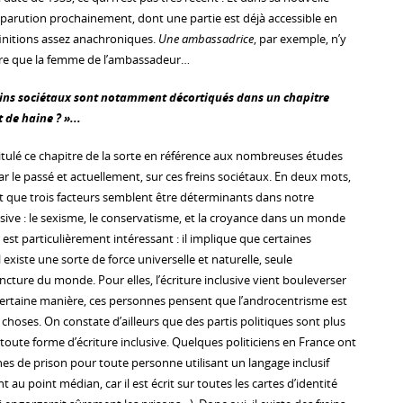
arution prochainement, dont une partie est déjà accessible en
finitions assez anachroniques.
Une ambassadrice
, par exemple, n’y
utre que la femme de l’ambassadeur…
freins sociétaux sont notamment décortiqués dans un chapitre
 de haine ? »...
itulé ce chapitre de la sorte en référence aux nombreuses études
r le passé et actuellement, sur ces freins sociétaux. En deux mots,
 que trois facteurs semblent être déterminants dans notre
lusive : le sexisme, le conservatisme, et la croyance dans un monde
r est particulièrement intéressant : il implique que certaines
existe une sorte de force universelle et naturelle, seule
cture du monde. Pour elles, l’écriture inclusive vient bouleverser
ertaine manière, ces personnes pensent que l’androcentrisme est
 choses. On constate d’ailleurs que des partis politiques sont plus
r toute forme d’écriture inclusive. Quelques politiciens en France ont
 de prison pour toute personne utilisant un langage inclusif
nt au point médian, car il est écrit sur toutes les cartes d’identité