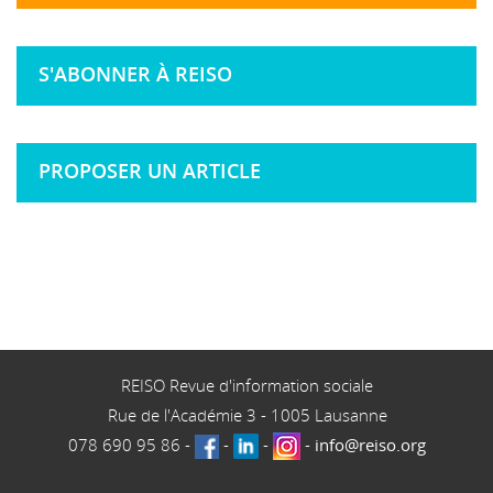
S'ABONNER À REISO
PROPOSER UN ARTICLE
REISO Revue d'information sociale
Rue de l'Académie 3
-
1005
Lausanne
078 690 95 86
-
-
-
-
info@reiso.org