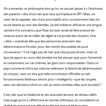
On a entendu un philosophe dire qu’on ne saurait laisser à « l’arbitraire
des parents » des choix tels que ceux qu’implique le DPI ! Mais, on
vient de le rappeler, des choix procréatifs sont constamment faits en
toute liberté au sein des familles. J’ai été médecin officiel et une longue
carrière m’a convaincu que l’Etat est bien avisé de faire preuve de
retenue avant de se mêler de régler la vie privée des citoyens. Une
« élite » craindrait-elle que des personnes prennent des
déterminations frivoles, pour des motifs discutables de pure
convenance ? Il ne s’agit pas de nier que cela puisse arriver, mais ce
que j’ai appris au cours des années me fait penser que, pour l’essentiel
et notamment sur ces thèmes, les gens sont responsables ! Dans un
pays comme le nôtre qui valorise tellement la liberté de détermination
du citoyen, veut-on dire que telle commission officielle ou tels
fonctionnaires fédéraux seront plus « intelligents » que les couples
dans ces décisions (dont on sait au reste combien elles sont lourdes) ?
Il est clair que la médecine et ses avancées lancent de sérieux défis.
Cela exige qu’on y réfléchisse en termes d’éthique, en considérant la
réalité de notre vie actuelle et en faisant preuve de bon sens