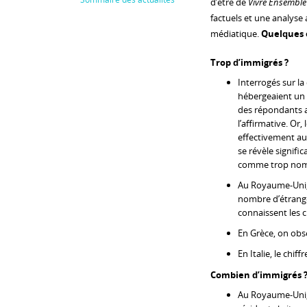
d’être de
Vivre Ensemble
factuels et une analyse 
médiatique.
Quelques 
Trop d’immigrés ?
Interrogés sur la
hébergeaient un
des répondants 
l’affirmative. Or,
effectivement aux
se révèle signifi
comme trop nom
Au Royaume-Uni
nombre d’étrang
connaissent les c
En Grèce, on ob
En Italie, le chif
Combien d’immigrés 
Au Royaume-Uni,