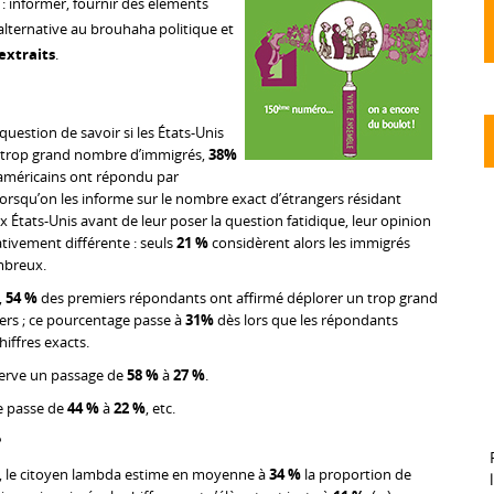
: informer, fournir des éléments
alternative au brouhaha politique et
extraits
.
 question de savoir si les États-Unis
 trop grand nombre d’immigrés,
38%
américains ont répondu par
 lorsqu’on les informe sur le nombre exact d’étrangers résidant
 États-Unis avant de leur poser la question fatidique, leur opinion
cativement différente : seuls
21 %
considèrent alors les immigrés
breux.
,
54 %
des premiers répondants ont affirmé déplorer un trop grand
ers ; ce pourcentage passe à
31%
dès lors que les répondants
hiffres exacts.
serve un passage de
58 %
à
27 %
.
fre passe de
44 %
à
22 %
, etc.
?
 le citoyen lambda estime en moyenne à
34 %
la proportion de