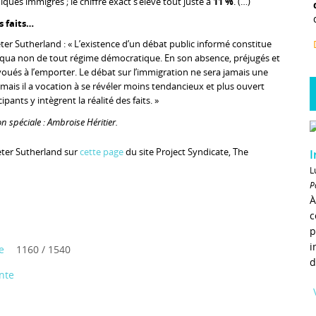
ques immigrés ; le chiffre exact s’élève tout juste à
11 %
. (…)
es faits…
er Sutherland : « L’existence d’un débat public informé constitue
 qua non de tout régime démocratique. En son absence, préjugés et
ués à l’emporter. Le débat sur l’immigration ne sera jamais une
 mais il a vocation à se révéler moins tendancieux et plus ouvert
pants y intègrent la réalité des faits. »
n spéciale : Ambroise Héritier.
Peter Sutherland sur
cette page
du site Project Syndicate, The
I
L
P
À
c
p
i
e
1160 / 1540
d
nte