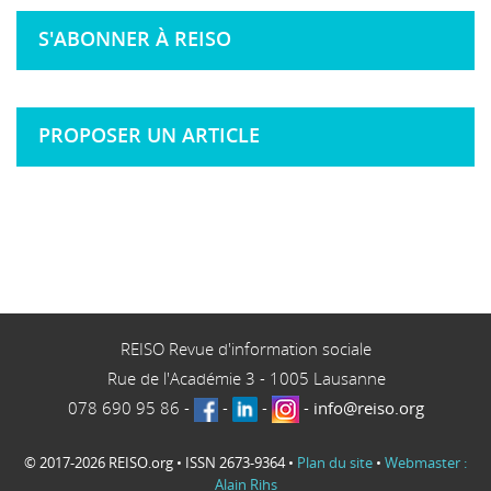
S'ABONNER À REISO
PROPOSER UN ARTICLE
REISO Revue d'information sociale
Rue de l'Académie 3
-
1005
Lausanne
078 690 95 86
-
-
-
-
info@reiso.org
© 2017-2026 REISO.org • ISSN 2673-9364 •
Plan du site
•
Webmaster :
Alain Rihs