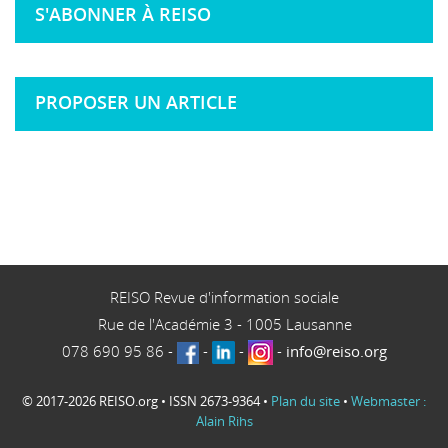
S'ABONNER À REISO
PROPOSER UN ARTICLE
REISO Revue d'information sociale
Rue de l'Académie 3
-
1005
Lausanne
078 690 95 86
-
-
-
-
info@reiso.org
© 2017-2026 REISO.org • ISSN 2673-9364 •
Plan du site
•
Webmaster :
Alain Rihs