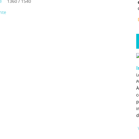
e
1360 / 1540
nte
I
L
P
À
c
p
i
d