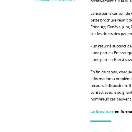
positivement sur la qual
Lancé par le canton de V
cette brochure réunit do
Fribourg, Genève, Jura, N
sur les droits des patie
- un résumé succinct des
- une partie « En prati
- une partie « Bon à sav
En fin de cahier, chaqu
informations complémen
recours à disposition. I
contact avec le soignan
nombreux cas peuvent se
La brochure
en forma