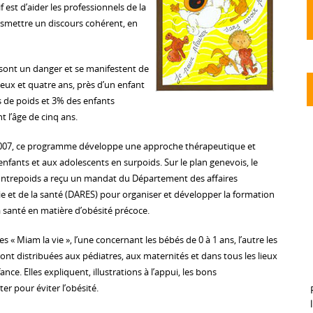
f est d’aider les professionnels de la
ansmettre un discours cohérent, en
é sont un danger et se manifestent de
deux et quatre ans, près d’un enfant
s de poids et 3% des enfants
t l’âge de cinq ans.
2007, ce programme développe une approche thérapeutique et
nfants et aux adolescents en surpoids. Sur le plan genevois, le
trepoids a reçu un mandat du Département des affaires
ie et de la santé (DARES) pour organiser et développer la formation
a santé en matière d’obésité précoce.
s « Miam la vie », l’une concernant les bébés de 0 à 1 ans, l’autre les
ront distribuées aux pédiatres, aux maternités et dans tous les lieux
ance. Elles expliquent, illustrations à l’appui, les bons
 pour éviter l’obésité.