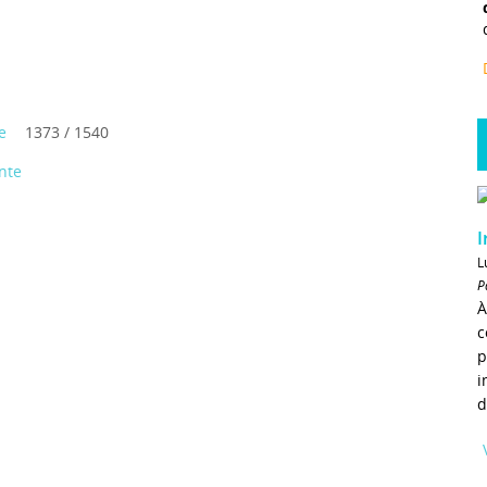
e
1373 / 1540
nte
I
L
P
À
c
p
i
d