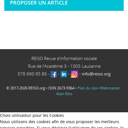
PROPOSER UN ARTICLE
REISO Revue d'information sociale
Rue de l'Académie 3
-
1005
Lausanne
078 690 95 86
-
-
-
-
info@reiso.org
© 2017-2026 REISO.org • ISSN 2673-9364 •
Plan du site
•
Webmaster :
Alain Rihs
Choix utilisateur pour les Cookies
Nous utilisons des cookies afin de vous proposer les meilleurs
services possibles. Si vous déclinez l'utilisation de ces cookies, le