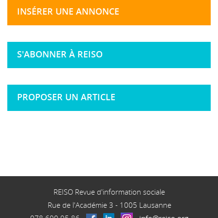
INSÉRER UNE ANNONCE
S'ABONNER À REISO
PROPOSER UN ARTICLE
REISO Revue d'information sociale
Rue de l'Académie 3
-
1005
Lausanne
078 690 95 86
-
-
-
-
info@reiso.org