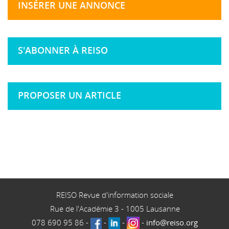
INSÉRER UNE ANNONCE
S'ABONNER À REISO
PROPOSER UN ARTICLE
REISO Revue d'information sociale
Rue de l'Académie 3
-
1005
Lausanne
078 690 95 86
-
-
-
-
info@reiso.org