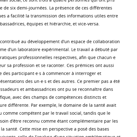
e de six demi-journées. La présence de ces différentes
es a facilité la transmission des informations utiles entre
ssadrices, équipes et hiérarchie, et vice-versa.
 contribué au développement d’un espace de collaboration
rme d’un laboratoire expérimental. Le travail a débuté par
ratiques professionnelles respectives, afin que chacun·e
eur sa profession et se raconter. Ces prémices ont aussi
 des participant·e·s à commencer à interroger et
résentations des un·e·s et des autres. Ce premier pas a été
mbassadeurs et ambassadrices ont pu se reconnaître dans
ifique, avec des champs de compétences distincts et
ture différente. Par exemple, le domaine de la santé avait
u comme compétent par le travail social, tandis que le
 besoin d’être reconnu comme étant complémentaire par les
 la santé. Cette mise en perspective a posé des bases
 suivante, celle de l’analyse d’une situation emblématique et