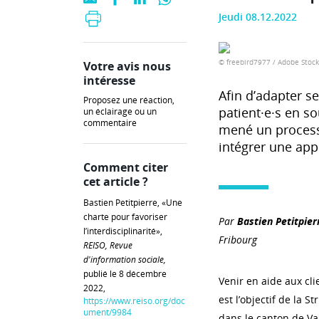
Jeudi 08.12.2022
© freebird7977 / Adobe Stock
Votre avis nous
intéresse
Afin d’adapter s
Proposez une réaction,
patient·e·s en s
un éclairage ou un
commentaire
mené un process
intégrer une appr
Comment citer
cet article ?
Bastien Petitpierre, «Une
charte pour favoriser
Par
Bastien Petitpier
l’interdisciplinarité»,
Fribourg
REISO, Revue
d'information sociale,
publié le 8 décembre
Venir en aide aux cli
2022,
est l’objectif de la S
https://www.reiso.org/doc
ument/9984
dans le canton de Va