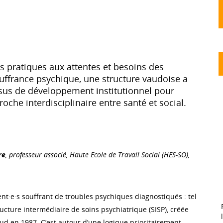
es pratiques aux attentes et besoins des
ouffrance psychique, une structure vaudoise a
us de développement institutionnel pour
oche interdisciplinaire entre santé et social.
re
, professeur associé, Haute Ecole de Travail Social (HES-SO),
ent·e·s souffrant de troubles psychiques diagnostiqués : tel
tructure intermédiaire de soins psychiatrique (SISP), créée
ud en 1987. C’est autour d’une logique prioritairement