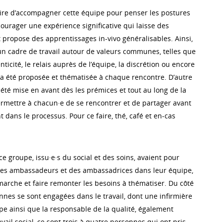
saire d’accompagner cette équipe pour penser les postures
ourager une expérience significative qui laisse des
 propose des apprentissages in-vivo généralisables. Ainsi,
’un cadre de travail autour de valeurs communes, telles que
nticité, le relais auprès de l’équipe, la discrétion ou encore
, a été proposée et thématisée à chaque rencontre. D’autre
 a été mise en avant dès les prémices et tout au long de la
rmettre à chacun·e de se rencontrer et de partager avant
 dans le processus. Pour ce faire, thé, café et en-cas
 ce groupe, issu·e·s du social et des soins, avaient pour
des ambassadeurs et des ambassadrices dans leur équipe,
marche et faire remonter les besoins à thématiser. Du côté
nnes se sont engagées dans le travail, dont une infirmière
e ainsi que la responsable de la qualité, également
avail social, ce sont trois à quatre personnes qui ont pris