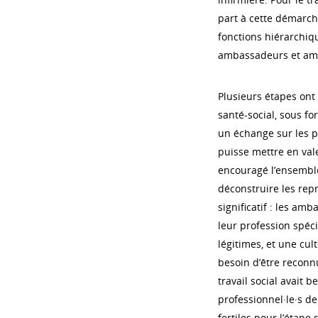
part à cette démarch
fonctions hiérarchiqu
ambassadeurs et amba
Plusieurs étapes ont
santé-social, sous fo
un échange sur les p
puisse mettre en val
encouragé l’ensemble
déconstruire les rep
significatif : les a
leur profession spéc
légitimes, et une cul
besoin d’être reconn
travail social avait
professionnel·le·s de
fertiles pour l’étape