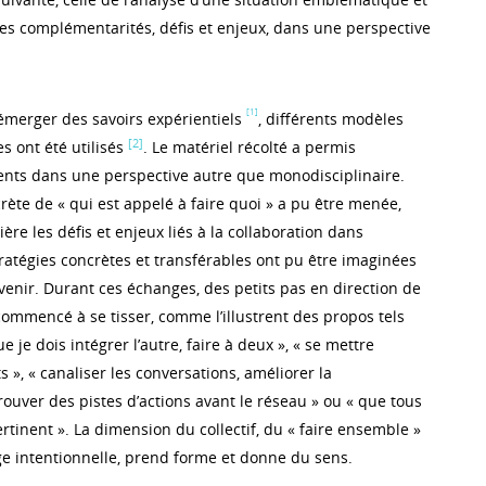
es complémentarités, défis et enjeux, dans une perspective
[1]
 émerger des savoirs expérientiels
, différents modèles
[2]
s ont été utilisés
. Le matériel récolté a permis
ments dans une perspective autre que monodisciplinaire.
ète de « qui est appelé à faire quoi » a pu être menée,
ère les défis et enjeux liés à la collaboration dans
tratégies concrètes et transférables ont pu être imaginées
venir. Durant ces échanges, des petits pas en direction de
commencé à se tisser, comme l’illustrent des propos tels
 je dois intégrer l’autre, faire à deux », « se mettre
s », « canaliser les conversations, améliorer la
ouver des pistes d’actions avant le réseau » ou « que tous
rtinent ». La dimension du collectif, du « faire ensemble »
 intentionnelle, prend forme et donne du sens.