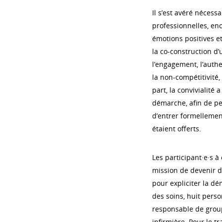
Il s’est avéré néces
professionnelles, enc
émotions positives et
la co-construction d
l’engagement, l’authe
la non-compétitivité
part, la convivialité
démarche, afin de pe
d’entrer formellement
étaient offerts.
Les participant·e·s à
mission de devenir 
pour expliciter la dé
des soins, huit perso
responsable de group
infirmière. Pour le tr