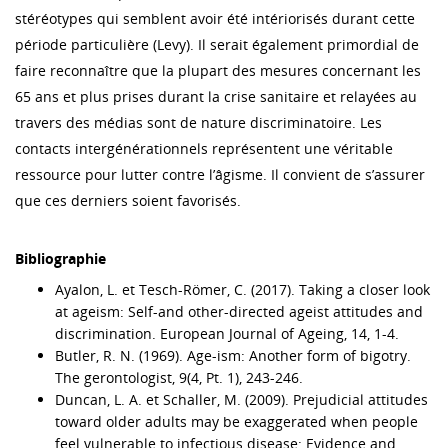
stéréotypes qui semblent avoir été intériorisés durant cette
période particulière (Levy). Il serait également primordial de
faire reconnaître que la plupart des mesures concernant les
65 ans et plus prises durant la crise sanitaire et relayées au
travers des médias sont de nature discriminatoire. Les
contacts intergénérationnels représentent une véritable
ressource pour lutter contre l’âgisme. Il convient de s’assurer
que ces derniers soient favorisés.
Bibliographie
Ayalon, L. et Tesch-Römer, C. (2017). Taking a closer look
at ageism: Self-and other-directed ageist attitudes and
discrimination. European Journal of Ageing, 14, 1-4.
Butler, R. N. (1969). Age-ism: Another form of bigotry.
The gerontologist, 9(4, Pt. 1), 243-246.
Duncan, L. A. et Schaller, M. (2009). Prejudicial attitudes
toward older adults may be exaggerated when people
feel vulnerable to infectious disease: Evidence and