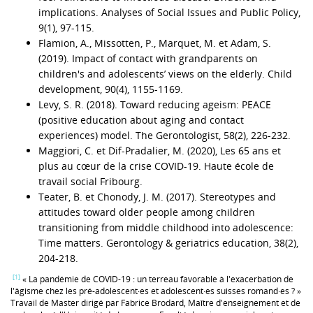
implications. Analyses of Social Issues and Public Policy,
9(1), 97-115.
Flamion, A., Missotten, P., Marquet, M. et Adam, S.
(2019). Impact of contact with grandparents on
children's and adolescents’ views on the elderly. Child
development, 90(4), 1155-1169.
Levy, S. R. (2018). Toward reducing ageism: PEACE
(positive education about aging and contact
experiences) model. The Gerontologist, 58(2), 226-232.
Maggiori, C. et Dif-Pradalier, M. (2020), Les 65 ans et
plus au cœur de la crise COVID-19. Haute école de
travail social Fribourg.
Teater, B. et Chonody, J. M. (2017). Stereotypes and
attitudes toward older people among children
transitioning from middle childhood into adolescence:
Time matters. Gerontology & geriatrics education, 38(2),
204-218.
[1]
« La pandémie de COVID-19 : un terreau favorable à l'exacerbation de
l'âgisme chez les pré-adolescent·es et adolescent·es suisses romand·es ? »
Travail de Master dirigé par Fabrice Brodard, Maître d'enseignement et de