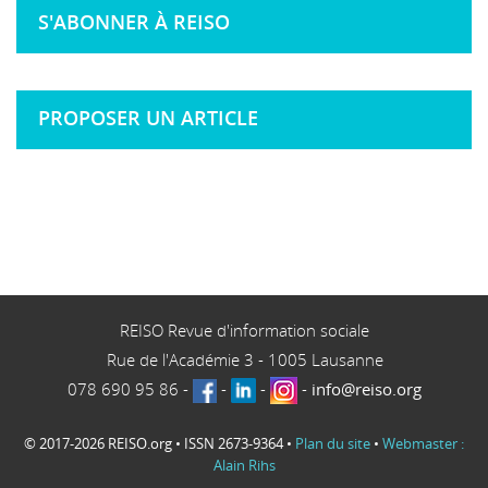
S'ABONNER À REISO
PROPOSER UN ARTICLE
REISO Revue d'information sociale
Rue de l'Académie 3
-
1005
Lausanne
078 690 95 86
-
-
-
-
info@reiso.org
© 2017-2026 REISO.org • ISSN 2673-9364 •
Plan du site
•
Webmaster :
Alain Rihs