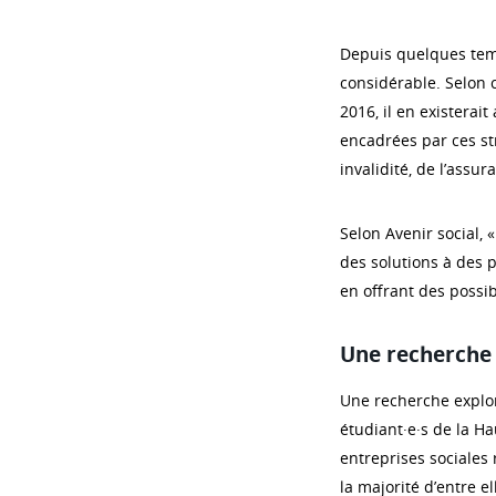
Depuis quelques temp
considérable. Selon c
2016, il en existerai
encadrées par ces st
invalidité, de l’assu
Selon Avenir social, «
des solutions à des p
en offrant des possib
Une recherche 
Une recherche explor
étudiant·e·s de la Ha
entreprises sociales
la majorité d’entre e