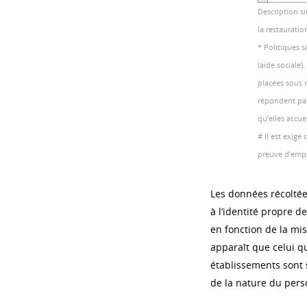
Description si
la restauratio
* Politiques s
(aide sociale)
placées sous 
répondent pas 
qu’elles accue
# Il est exigé 
preuve d’empat
Les données récoltées
à l’identité propre d
en fonction de la mis
apparaît que celui q
établissements sont 
de la nature du per