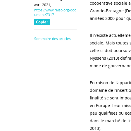
coopérative sociale 
avril 2021,
https://www.reiso.org/doc
Grande-Bretagne (Def
ument/7317
années 2000 pour qu
Copier
Il n’existe actuellem
Sommaire des articles
sociale. Mais toutes 
celle-ci doit poursui
Nyssens (2013) défini
mode de gouvernanc
En raison de l’appar
domaine de l’insertio
finalité se sont im
en Europe. Leur missi
peu qualifiées ou éca
dans le marché de l’
2013).