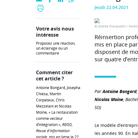
Jeudi 22.04.2021
© Andrea Piacquadio / Pexel
Votre avis nous
intéresse
Réinsertion prof
Proposez une réaction,
mis en place par 
un éclairage ou un
disposent de moy
commentaire
sur quatre d’entr
Comment citer
cet article ?
Antoine Bongard, Josepha
Par
Antoine Bongard
Chiesa, Martin
Nicolas Moine
, Bachel
Corpataux, Chris
Mezzelani et Nicolas
SO)
Moine
,
« La restauration
comme vecteur
d’intégration »,
REISO,
Le modèle d’entrepris
Revue d'information
les années 90. En It
sociale
, mis en ligne le 22