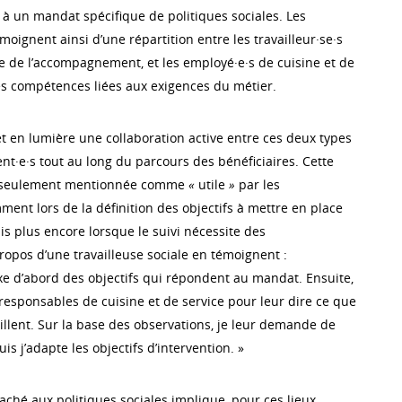
à un mandat spécifique de politiques sociales. Les
oignent ainsi d’une répartition entre les travailleur·se·s
ge de l’accompagnement, et les employé·e·s de cuisine et de
des compétences liées aux exigences du métier.
et en lumière une collaboration active entre ces deux types
sent·e·s tout au long du parcours des bénéficiaires. Cette
n seulement mentionnée comme
«
utile
»
par les
ment lors de la définition des objectifs à mettre en place
s plus encore lorsque le suivi nécessite des
ropos d’une travailleuse sociale en témoignent :
ixe d’abord des objectifs qui répondent au mandat. Ensuite,
 responsables de cuisine et de service pour leur dire ce que
vaillent. Sur la base des observations, je leur demande de
is j’adapte les objectifs d’intervention. »
taché aux politiques sociales implique, pour ces lieux