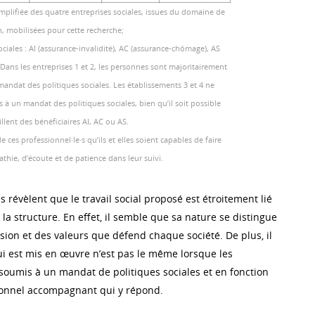
mplifiée des quatre entreprises sociales, issues du domaine de
n, mobilisées pour cette recherche;
ociales : AI (assurance-invalidité), AC (assurance-chômage), AS
. Dans les entreprises 1 et 2, les personnes sont majoritairement
mandat des politiques sociales. Les établissements 3 et 4 ne
à un mandat des politiques sociales, bien qu’il soit possible
illent des bénéficiaires AI, AC ou AS.
de ces professionnel·le·s qu’ils et elles soient capables de faire
hie, d’écoute et de patience dans leur suivi.
 révèlent que le travail social proposé est étroitement lié
e la structure. En effet, il semble que sa nature se distingue
sion et des valeurs que défend chaque société. De plus, il
ui est mis en œuvre n’est pas le même lorsque les
soumis à un mandat de politiques sociales et en fonction
sonnel accompagnant qui y répond.