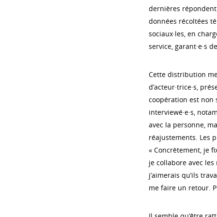
dernières répondent 
données récoltées tém
sociaux·les, en char
service, garant·e·s 
Cette distribution m
d’acteur·trice·s, pré
coopération est no
interviewé·e·s, notam
avec la personne, mai
réajustements. Les p
« Concrètement, je f
je collabore avec les
j’aimerais qu’ils tra
me faire un retour. Pu
Il semble qu’être rat