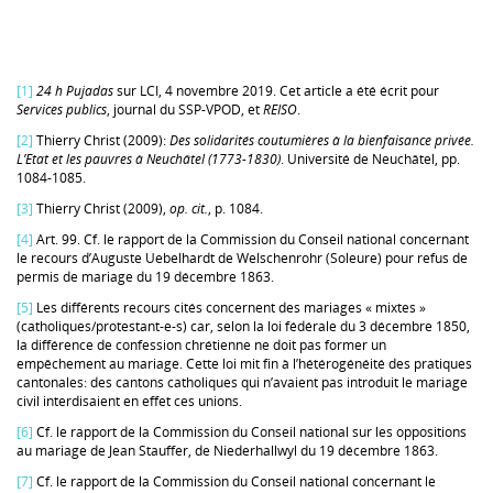
[1]
24 h Pujadas
sur LCI, 4 novembre 2019. Cet article a été écrit pour
Services publics
, journal du SSP-VPOD, et
REISO
.
[2]
Thierry Christ (2009):
Des solidarités coutumières à la bienfaisance privée.
L’Etat et les pauvres à Neuchâtel (1773-1830)
. Université de Neuchâtel, pp.
1084-1085.
[3]
Thierry Christ (2009),
op. cit.
, p. 1084.
[4]
Art. 99. Cf. le rapport de la Commission du Conseil national concernant
le recours d’Auguste Uebelhardt de Welschenrohr (Soleure) pour refus de
permis de mariage du 19 décembre 1863.
[5]
Les différents recours cités concernent des mariages « mixtes »
(catholiques/protestant-e-s) car, selon la loi fédérale du 3 décembre 1850,
la différence de confession chrétienne ne doit pas former un
empêchement au mariage. Cette loi mit fin à l’hétérogénéité des pratiques
cantonales: des cantons catholiques qui n’avaient pas introduit le mariage
civil interdisaient en effet ces unions.
[6]
Cf. le rapport de la Commission du Conseil national sur les oppositions
au mariage de Jean Stauffer, de Niederhallwyl du 19 décembre 1863.
[7]
Cf. le rapport de la Commission du Conseil national concernant le