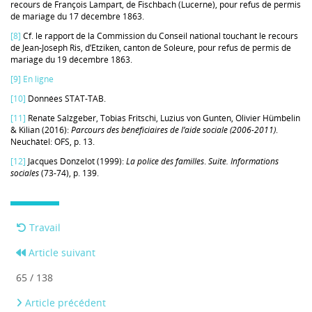
recours de François Lampart, de Fischbach (Lucerne), pour refus de permis
de mariage du 17 décembre 1863.
[8]
Cf. le rapport de la Commission du Conseil national touchant le recours
de Jean-Joseph Ris, d’Etziken, canton de Soleure, pour refus de permis de
mariage du 19 décembre 1863.
[9]
En ligne
[10]
Données STAT-TAB.
[11]
Renate Salzgeber, Tobias Fritschi, Luzius von Gunten, Olivier Hümbelin
& Kilian (2016):
Parcours des bénéficiaires de l’aide sociale (2006-2011)
.
Neuchâtel: OFS, p. 13.
[12]
Jacques Donzelot (1999):
La police des familles
.
Suite.
Informations
sociales
(73-74), p. 139.
Travail
Article suivant
65 / 138
Article précédent